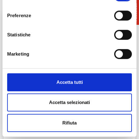
consenso
Preferenze
Statistiche
Marketing
Accetta tutti
Terre di Pisa “noir”: delitti,
fantasmi e misteri
Accetta selezionati
Le Terre di Pisa sono un territorio ricco di borghi,
fortezze e ville, nei quali aleggiano leggende di
fantasmi e…
Rifiuta
Leggi tutto →