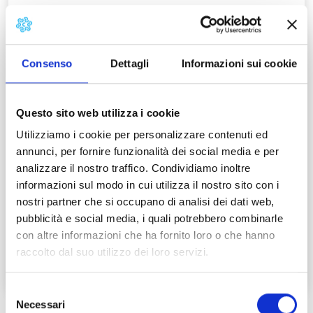
Consenso
Dettagli
Informazioni sui cookie
Questo sito web utilizza i cookie
Utilizziamo i cookie per personalizzare contenuti ed
Dante a Pisa: luoghi e personaggi
annunci, per fornire funzionalità dei social media e per
della Divina Commedia
analizzare il nostro traffico. Condividiamo inoltre
Con i versi dell’Inferno della Divina Commedia, Pisa è
informazioni sul modo in cui utilizza il nostro sito con i
rimasta nella storia come luogo ostile a Dante
nostri partner che si occupano di analisi dei dati web,
Alighieri. In realtà…
pubblicità e social media, i quali potrebbero combinarle
con altre informazioni che ha fornito loro o che hanno
Leggi tutto →
raccolto dal suo utilizzo dei loro servizi.
Selezione
Necessari
del