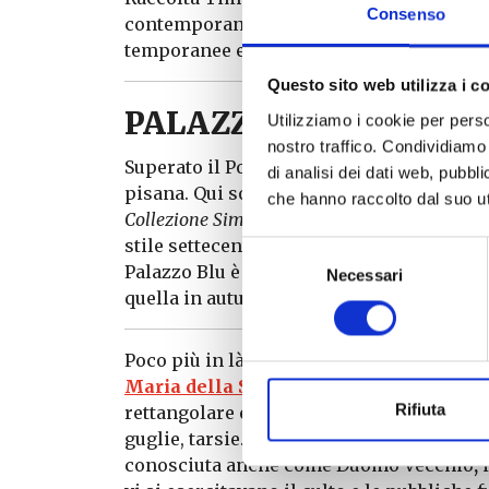
Consenso
contemporanea, nonché donazioni di grandi
temporanee e fa parte del
Sistema Musea
Questo sito web utilizza i c
PALAZZO BLU
Utilizziamo i cookie per perso
nostro traffico. Condividiamo 
Superato il Ponte di Mezzo, la prossima 
di analisi dei dati web, pubbl
pisana. Qui sono esposti capolavori artist
che hanno raccolto dal suo uti
Collezione Simoneschi
, con opere di Giuse
stile settecentesco, con mobili d’epoca, e
Selezione
Palazzo Blu è la sede delle più important
Necessari
del
quella in autunno, di alto profilo naziona
consenso
Poco più in là due autentici gioielli del 
Maria della Spina
rappresenta uno strao
Rifiuta
rettangolare e rivestimento di marmi pol
guglie, tarsie. La bella
Chiesa di San Paol
conosciuta anche come Duomo Vecchio
,