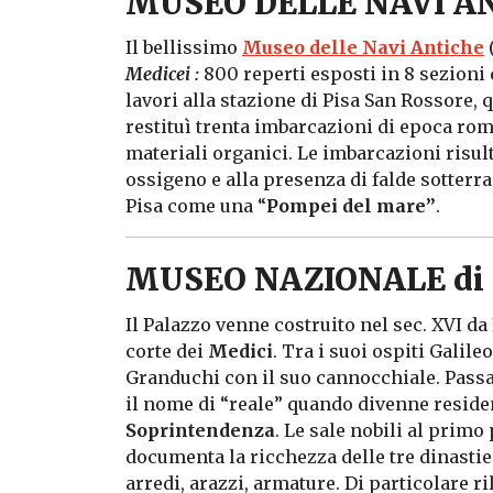
MUSEO DELLE NAVI A
Il bellissimo
Museo delle Navi Antiche
Medicei :
800 reperti esposti in 8 sezioni 
lavori alla stazione di Pisa San Rossore,
restituì trenta imbarcazioni di epoca roma
materiali organici. Le imbarcazioni risu
ossigeno e alla presenza di falde sotterra
Pisa come una “
Pompei del mare”
.
MUSEO NAZIONALE di
Il Palazzo venne costruito nel sec. XVI d
corte dei
Medici
. Tra i suoi ospiti Galile
Granduchi con il suo cannocchiale. Pass
il nome di “reale” quando divenne resid
Soprintendenza
. Le sale nobili al primo
documenta la ricchezza delle tre dinastie d
arredi, arazzi, armature. Di particolare r