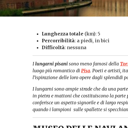
Lunghezza totale
(km): 5
Percorribilità
: a piedi, in bici
Difficoltà
: nessuna
I
lungarni pisani
sono meno famosi della
Tor
luogo più romantico di
Pisa
. Poeti e artisti, i
l’ispirazione delle loro opere dagli splendidi p
I lungarni sono ampie strade che da una parte c
in pietra e mattoni che costituiscono la parte 
conferisce un aspetto signorile e di largo respi
quando i lampioni sulle spallette si specchi