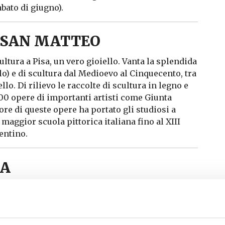
abato di giugno).
 SAN MATTEO
cultura a Pisa, un vero gioiello. Vanta la splendida
lo) e di scultura dal Medioevo al Cinquecento, tra
lo. Di rilievo le raccolte di scultura in legno e
200 opere di importanti artisti come Giunta
ore di queste opere ha portato gli studiosi a
 maggior scuola pittorica italiana fino al XIII
entino.
CA
 a
Palazzo Lanfranchi
, al cui interno sono
evali di una delle più antiche famiglie pisane. Il
fica
,
che custodisce oltre mille pezzi della
anti raccolte pubbliche di grafica