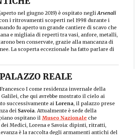
NTICHE
(aperto nel giugno 2019) è ospitato negli
Arsenali
con i ritrovamenti scoperti nel 1998 durante i
 quando fu aperto un grande cantiere di scavo che
na e migliaia di reperti tra vasi, anfore, metalli,
ltarono ben conservate, grazie alla mancanza di
nee. La scoperta eccezionale ha fatto parlare di
 PALAZZO REALE
a Francesco I come residenza invernale della
o Galilei, che qui avrebbe mostrato il cielo ai
ato successivamente ai
Lorena
, il palazzo prese
enza dei
Savoia
. Attualmente è sede della
 piano ospitano il
Museo Nazionale
che
ei Medici, Lorena e Savoia: dipinti, ritratti,
ilevanza è la raccolta degli armamenti antichi del