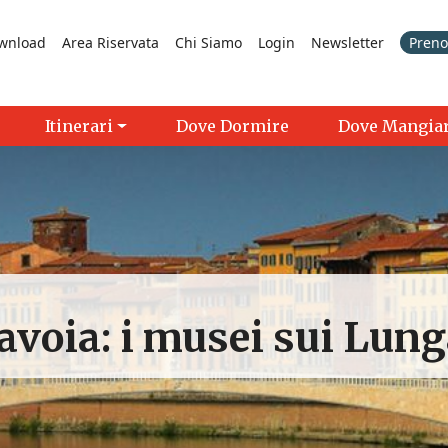
wnload
Area Riservata
Chi Siamo
Login
Newsletter
Prenot
Itinerari
Dove Dormire
Dove Mangia
avoia: i musei sui Lung