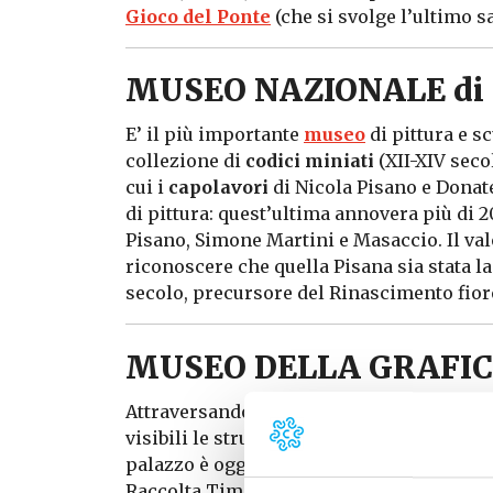
Gioco del Ponte
(che si svolge l’ultimo s
MUSEO NAZIONALE di
E’ il più importante
museo
di pittura e s
collezione di
codici miniati
(XII-XIV seco
cui i
capolavori
di Nicola Pisano e Donatel
di pittura: quest’ultima annovera più di 
Pisano, Simone Martini e Masaccio. Il val
riconoscere che quella Pisana sia stata la
secolo, precursore del Rinascimento fior
MUSEO DELLA GRAFI
Attraversando il ponte sull’Arno si arriva
visibili le strutture e le decorazioni medi
palazzo è oggi sede del
Mu
seo
della Gra
Raccolta Timpanaro, una delle più import