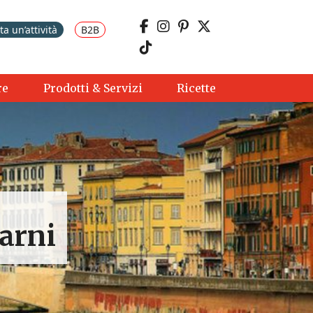
a un’attività
B2B
re
Prodotti & Servizi
Ricette
arni