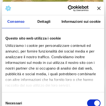
Consenso
Dettagli
Informazioni sui cookie
Bientina
Bientina ha subito numerosi mutamenti nel corso dei
secoli, il più importante legato al prosciugamento del
Questo sito web utilizza i cookie
vicino lago Sextum, avvenuto…
Utilizziamo i cookie per personalizzare contenuti ed
annunci, per fornire funzionalità dei social media e per
Leggi tutto →
analizzare il nostro traffico. Condividiamo inoltre
informazioni sul modo in cui utilizza il nostro sito con i
nostri partner che si occupano di analisi dei dati web,
pubblicità e social media, i quali potrebbero combinarle
con altre informazioni che ha fornito loro o che hanno
raccolto dal suo utilizzo dei loro servizi.
Selezione
Necessari
del