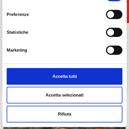
consenso
Preferenze
Statistiche
Chianni
Marketing
Chianni è un comune della Valdera a 50 km da Pisa. Il
paese si inserisce in un territorio circondato da…
Leggi tutto →
Accetta tutti
Accetta selezionati
Rifiuta