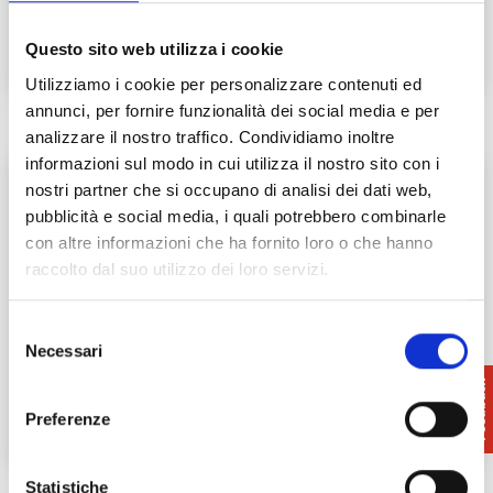
San Giuliano Terme | Eremo di
Questo sito web utilizza i cookie
Mirteto
Utilizziamo i cookie per personalizzare contenuti ed
annunci, per fornire funzionalità dei social media e per
analizzare il nostro traffico. Condividiamo inoltre
informazioni sul modo in cui utilizza il nostro sito con i
nostri partner che si occupano di analisi dei dati web,
pubblicità e social media, i quali potrebbero combinarle
con altre informazioni che ha fornito loro o che hanno
raccolto dal suo utilizzo dei loro servizi.
Selezione
Necessari
del
consenso
Santa Croce sull’Arno | Collegiata di
Preferenze
San Lorenzo
Statistiche