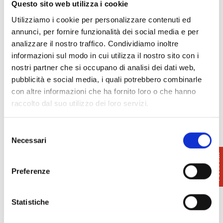
Questo sito web utilizza i cookie
monumenti in Piazza dei Miracoli, incluso
Utilizziamo i cookie per personalizzare contenuti ed
Torre
- 06/08/2026 - 31/08/2026 - 20:00 - 22:30
annunci, per fornire funzionalità dei social media e per
Estate a San Miniato
- 07/08/2026 - 01/09/2026 -
analizzare il nostro traffico. Condividiamo inoltre
Tutto il giorno
informazioni sul modo in cui utilizza il nostro sito con i
Estate a Santa Maria a Monte
- 07/08/2026 -
nostri partner che si occupano di analisi dei dati web,
30/08/2026 - Tutto il giorno
pubblicità e social media, i quali potrebbero combinarle
Mostra "Produzione propria. L’illustrazione
con altre informazioni che ha fornito loro o che hanno
diventa altro" al Palazzo Senza Tempo
-
raccolto dal suo utilizzo dei loro servizi.
07/08/2026 - 25/10/2026 - 9:00 - 19:00
Mostre e visite guidate al Museo Kienerk |
Fauglia
- 07/08/2026 - 30/08/2026 - 9:30 - 19:00
Selezione
Apertura estiva Badia Camaldolese | Volterra
-
Necessari
del
07/08/2026 - 27/09/2026 - 10:00 - 19:00
consenso
Viaggio nel mondo del sale: la Salina Locatelli |
Preferenze
Saline di Volterra
- 07/08/2026 - 30/08/2026 -
10:00 - 17:00
Visite guidate alla Rocca Sillana
- 07/08/2026 -
Statistiche
30/08/2026 - 16:00 - 21:00