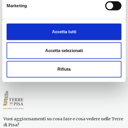
Dune al tramonto nell'Oasi WWF di Tirrenia
-
Marketing
07/08/2026 - 19:30 - 21:30
La miniera al chiaro di luna: cena e visita
guidata ogni venerdì di luglio e agosto
-
07/08/2026 - 28/08/2026 - 19:30 - 22:30
Accetta tutti
Berignone by night
- 07/08/2026 - 19:45 - 23:45
Estate a Vicopisano
- 08/08/2026 - 27/09/2026 -
Tutto il giorno
Accetta selezionati
1
2
3
>
Rifiuta
Vuoi aggiornamenti su cosa fare e cosa vedere nelle Terre
di Pisa?