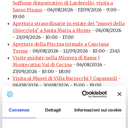
Soffione dimostrativo di Larderello, visita a
Sasso Pisano
- 06/08/2026 - 17/09/2026 - 9:00 -
19:00
Apertura straordinarie in estate dei "musei della
chiocciola" a Santa Maria a Monte
- 06/08/2026
- 23/09/2026 - 10:00 - 17:00
Aperture della Piscina termale a Casciana
Terme
- 06/08/2026 - 12/09/2026 - 10:00 - 23:45
Visite guidate nella Miniera di Rame |
Montecatini Val di Cecina
- 06/08/2026 -
27/09/2026 - 10:00 - 18:00
Visita ai Musei di Villa Baciocchi | Capannoli
-
06/08/2026 - 30/08/2026 - 15:00 - 19:00
Visite a Cimitero Ebraico e Sinagoga Ebraica di
Pisa
- 06/08/2026 - 30/08/2026 - 15:00 - 17:00
Notti al Castello dei Vicari di Lari ogni martedì e
Consenso
Dettagli
Informazioni sui cookie
giovedì di luglio e agosto
- 06/08/2026 -
27/08/2026 - 20:00 - 23:00
Notturno d'Arte: aperture serali estive dei