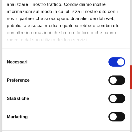
analizzare il nostro traffico. Condividiamo inoltre
Museo Palazzo Reale
informazioni sul modo in cui utilizza il nostro sito con i
mn-pi.museopalazzoreale@
cultura.gov.it
nostri partner che si occupano di analisi dei dati web,
pubblicità e social media, i quali potrebbero combinarle
Museo Navi Antiche
con altre informazioni che ha fornito loro o che hanno
mn-pi.museonaviantiche@
cultura.gov.it
raccolto dal suo utilizzo dei loro servizi.
Museo Certosa di Calci
mn-pi.certosadicalci@cultura.
gov.it
Selezione
Necessari
del
consenso
Preferenze
Statistiche
Marketing