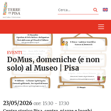
Vai al contenuto
Cerca
Cerca
EVENTI
DoMus, domeniche (e non
solo) al Museo | Pisa
23/05/2026
ore: 15:30 - 17:30
Centro storico Pisa, centro, piazze e luoghi