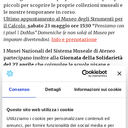
piccoli per scoprire le proprie collezioni museali e
le mostre temporanee in corso.
Ultimo appuntamento al Museo degli Strumenti per
il Calcolo
s
abato 23 maggio ore 15:30 “
Pensiamo con
i pixel | DoMus” Domeniche (e non solo) al Museo per
imparare divertendosi.
Info e prenotazione
I Musei Nazionali del Sistema Museale di Ateneo
partecipano inoltre alla
Giornata della Solidarietà
del 27 aprile
che coinvolge le scuole pisane e
l’intera città sul tema “La Costituzione come
fondamento di una partecipazione consapevole e
punto di partenza per il perseguimento degli
Consenso
Dettagli
Informazioni sui cookie
obiettivi comuni di sviluppo sostenibile dell’Agenda
2030”.
Questo sito web utilizza i cookie
Utilizziamo i cookie per personalizzare contenuti ed
INFO alla
pagina
annunci, per fornire funzionalità dei social media e per