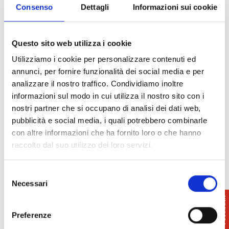
sempre
Consenso
Dettagli
Informazioni sui cookie
Parco di San Rossore – ©Massimo Lenzo
luogo
preferito
dai pisani per scampagnate e pic-nic, la Tenuta
Questo sito web utilizza i cookie
offre la possibilità di immergersi in una natura
Utilizziamo i cookie per personalizzare contenuti ed
ricca di flora e di fauna.
annunci, per fornire funzionalità dei social media e per
analizzare il nostro traffico. Condividiamo inoltre
L’accesso è libero solo in alcune zone: quella di
informazioni sul modo in cui utilizza il nostro sito con i
Cascine Vecchie dove si trova il
Centro Visite
,
che
nostri partner che si occupano di analisi dei dati web,
organizza escursioni guidate a
piedi
, in
bici
, a
pubblicità e social media, i quali potrebbero combinarle
cavallo
, in
trenino
o
minibus
ecologico
con altre informazioni che ha fornito loro o che hanno
accompagnando i visitatori lungo alcune strade
raccolto dal suo utilizzo dei loro servizi.
bianche come la via del Gombo che porta fino al
mare. Durante le escursioni si possono vedere dal
Selezione
vivo daini, cinghiali, cavalli e altri animali qui
Necessari
del
allevati tra cui i dromedari.
consenso
Sono possibili anche gite in
carrozza
dal Casale
Preferenze
della Sterpaia tra bellissimi viali alberati ai sentieri