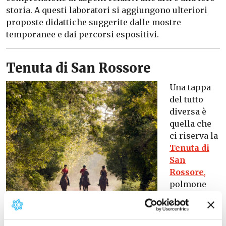
storia. A questi laboratori si aggiungono ulteriori
proposte didattiche suggerite dalle mostre
temporanee e dai percorsi espositivi.
Tenuta di San Rossore
Una tappa
del tutto
diversa è
quella che
ci riserva la
Tenuta di
San
Rossore
,
polmone
verde tra la
città e il
mare. Da