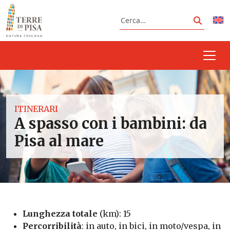
Vai al contenuto
Cerca
Cerca
ITINERARI
A spasso con i bambini: da
Pisa al mare
Lunghezza totale
(km): 15
Percorribilità
: in auto, in bici, in moto/vespa, in