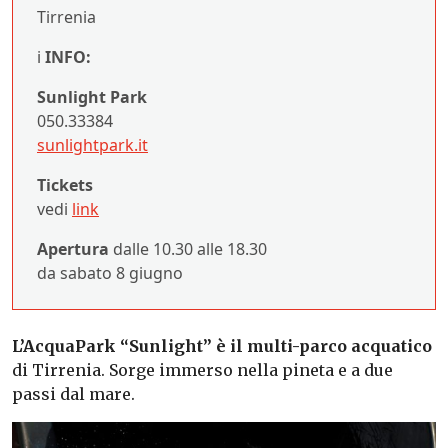
Tirrenia
ℹ️
INFO:
Sunlight Park
050.33384
sunlightpark.it
Tickets
vedi
link
Apertura
dalle 10.30 alle 18.30
da sabato 8 giugno
L’AcquaPark “Sunlight” è il multi-parco acquatico
di Tirrenia. Sorge immerso nella pineta e a due
passi dal mare.