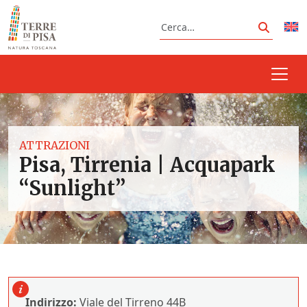
Vai al contenuto
Cerca
Cerca
ATTRAZIONI
Pisa, Tirrenia | Acquapark
“Sunlight”
Indirizzo:
Viale del Tirreno 44B