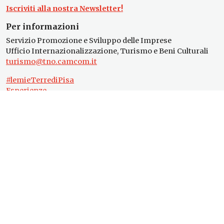
Iscriviti alla nostra Newsletter!
Per informazioni
Servizio Promozione e Sviluppo delle Imprese
Ufficio Internazionalizzazione, Turismo e Beni Culturali
turismo@tno.camcom.it
#lemieTerrediPisa
Esperienze
Territori
Eventi
Itinerari
Attrazioni
Prodotti e Servizi
Chi Siamo
Press & media
Gadget Terre di Pisa
Seguici su