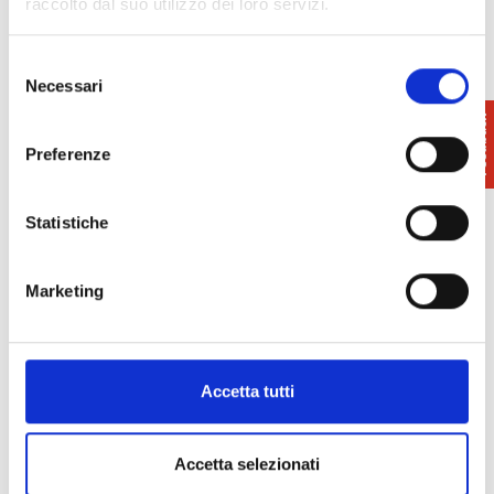
raccolto dal suo utilizzo dei loro servizi.
Il parco è dotato di
area relax, ristorante e bar.
Selezione
Necessari
del
consenso
Preferenze
Statistiche
Marketing
Accetta tutti
Accetta selezionati