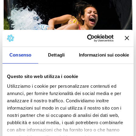
Consenso
Dettagli
Informazioni sui cookie
Il Sunlight è dotato di piscine per adulti e per
bambini, con scivoli acquatici per tutti i gusti.
Questo sito web utilizza i cookie
Inoltre il parco organizza spettacoli con gli
animatori per giochi, balli di gruppo e
Utilizziamo i cookie per personalizzare contenuti ed
intrattenimento per adulti, ragazzi e bambini.
annunci, per fornire funzionalità dei social media e per
analizzare il nostro traffico. Condividiamo inoltre
È adatto anche per i più piccoli che possono
informazioni sul modo in cui utilizza il nostro sito con i
divertirsi sul castello nella vasca ad acqua bassa, sui
nostri partner che si occupano di analisi dei dati web,
giochi gonfiabili e sui tappeti elastici mentre i
pubblicità e social media, i quali potrebbero combinarle
genitori si rilassano nel grande prato attrezzato con
con altre informazioni che ha fornito loro o che hanno
lettini, sdraio, gazebo, ombrelloni.