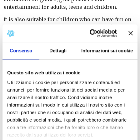
entertainment for adults, teens and children.
It is also suitable for children who can have fun on
the castle in the shallow water pool, on inflatable
games and trampolines while their parents relax on
the large lawn equipped with sunbeds, deckchairs,
gazebos and umbrellas.
Consenso
Dettagli
Informazioni sui cookie
The park has a
relaxation area, restaurant and
bar.
Questo sito web utilizza i cookie
Utilizziamo i cookie per personalizzare contenuti ed
annunci, per fornire funzionalità dei social media e per
analizzare il nostro traffico. Condividiamo inoltre
informazioni sul modo in cui utilizza il nostro sito con i
nostri partner che si occupano di analisi dei dati web,
pubblicità e social media, i quali potrebbero combinarle
con altre informazioni che ha fornito loro o che hanno
raccolto dal suo utilizzo dei loro servizi.