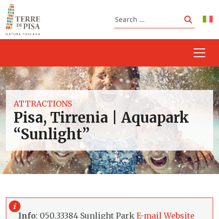
Skip to content
Search
Search
ATTRACTIONS
Pisa, Tirrenia | Aquapark
“Sunlight”
Info
: 050.33384 Sunlight Park
E-mail
Website