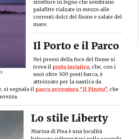
strutture in legno che sembrano
palafitte rialzate in mezzo alle
correnti dolci del fiume e salate del
mare.
Il Porto e il Parco
Nei pressi della foce del fiume si
trova il
porto turistico
, che, con i
ei
suoi oltre 300 posti barca, è
attrezzato per la nautica da
e, si segnala il
parco avventura “Il Pineto”,
che
curezza.
Lo stile Liberty
Marina di Pisa è una località
balneare sviluppatasi nella seconda