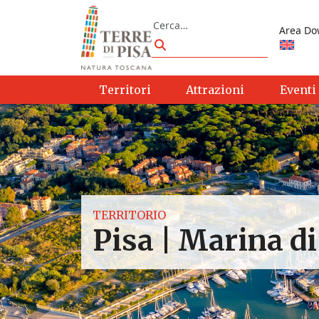
Vai al contenuto
Cerca
Area Do
Cerca
Territori
Attrazioni
Eventi
TERRITORIO
Pisa | Marina di