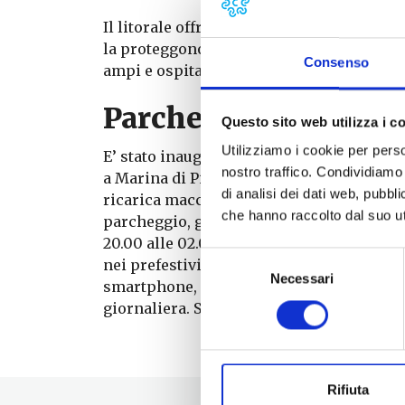
Il litorale offre piccole
spiagge di sabbia
la proteggono dalle mareggiate. Procede
Consenso
ampi e ospitano stabilimenti balneari att
Parcheggio Fast Park
Questo sito web utilizza i c
Utilizziamo i cookie per perso
E’ stato inaugurato a luglio 2023 il parch
nostro traffico. Condividiamo 
a Marina di Pisa. Si tratta di una struttu
di analisi dei dati web, pubbl
ricarica macchine elettriche, 5 posti auto d
che hanno raccolto dal suo uti
parcheggio, gestito da Pisamo, è a pagament
20.00 alle 02.00 del giorno successivo an
Selezione
nei prefestivi e festivi. La tariffa, trami
Necessari
del
smartphone, è stabilita in 0.50 euro all’or
consenso
giornaliera. Sono le tariffe vigenti su tutto
Rifiuta