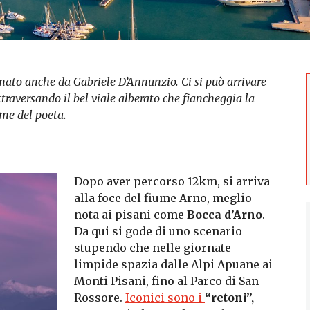
mato anche da Gabriele D’Annunzio. Ci si può arrivare
ttraversando il bel viale alberato che fiancheggia la
ome del poeta.
Dopo aver percorso 12km, si arriva
alla foce del fiume Arno, meglio
nota ai pisani come
Bocca d’Arno
.
Da qui si gode di uno scenario
stupendo che nelle giornate
limpide spazia dalle Alpi Apuane ai
Monti Pisani, fino al Parco di San
Rossore.
Iconici sono i
“retoni”,