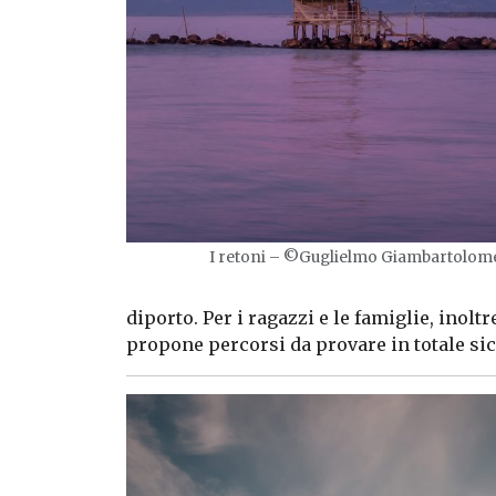
I retoni – ©Guglielmo Giambartolom
diporto. Per i ragazzi e le famiglie, inoltr
propone percorsi da provare in totale si