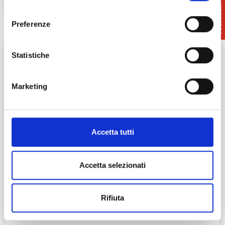
consenso
Preferenze
Statistiche
Marketing
Accetta tutti
Vecchiano | La spiaggia di Marina
Accetta selezionati
di Vecchiano
La spiaggia di Marina di Vecchiano si trova all’interno
Rifiuta
del Parco di San Rossore Migliarino Massaciuccoli e si
estende per…