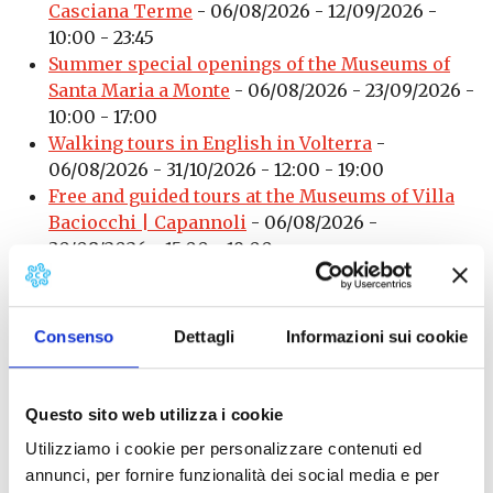
Casciana Terme
- 06/08/2026 - 12/09/2026 -
10:00 - 23:45
Summer special openings of the Museums of
Santa Maria a Monte
- 06/08/2026 - 23/09/2026 -
10:00 - 17:00
Walking tours in English in Volterra
-
06/08/2026 - 31/10/2026 - 12:00 - 19:00
Free and guided tours at the Museums of Villa
Baciocchi | Capannoli
- 06/08/2026 -
30/08/2026 - 15:00 - 19:00
Sagra degli Schiaffoni - pasta festival in Campo
- 06/08/2026 - 15/08/2026 - 19:00 - 23:30
Black truffle in Montopoli
- 06/08/2026 -
Consenso
Dettagli
Informazioni sui cookie
31/08/2026 - 19:30 - 23:00
Leaning Tower and Miracles' Square: special
opening on Summer nights
- 06/08/2026 -
Questo sito web utilizza i cookie
31/08/2026 - 20:00 - 22:30
Utilizziamo i cookie per personalizzare contenuti ed
Summer Nights at the Castle of Lari
-
annunci, per fornire funzionalità dei social media e per
06/08/2026 - 27/08/2026 - 20:00 - 23:00