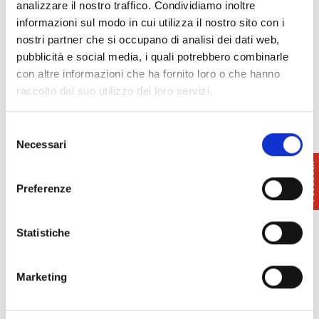
analizzare il nostro traffico. Condividiamo inoltre
Eliopoli Summer Festival | Calambrone
-
informazioni sul modo in cui utilizza il nostro sito con i
07/08/2026 - 13/09/2026 - Tutto il giorno
nostri partner che si occupano di analisi dei dati web,
Events at the Civic Museums in San Miniato
-
pubblicità e social media, i quali potrebbero combinarle
07/08/2026 - 30/08/2026 - 10:00 - 18:00
con altre informazioni che ha fornito loro o che hanno
Summer openings of the Camaldolese Abbey |
raccolto dal suo utilizzo dei loro servizi.
Volterra
- 07/08/2026 - 27/09/2026 - 10:00 - 19:00
Guided Tours to the Sillana Fortress
-
Selezione
07/08/2026 - 30/08/2026 - 16:00 - 21:00
Necessari
del
The Fair in San Casciano
- 07/08/2026 -
consenso
17/08/2026 - 18:00 - 22:00
Summer Food festivals in Buti and Cascine di
Preferenze
Buti
- 07/08/2026 - 04/10/2026 - 19:00 - 23:30
Guided summer tours at the WWF Oasis of
Statistiche
Tirrenia
- 07/08/2026 - 19:30 - 21:30
Free guided tours in Palaia on Tuesday and
Saturday mornings
- 08/08/2026 - 29/09/2026 -
Marketing
10:30 - 12:30
Guided tours at the Museum of the Ancient