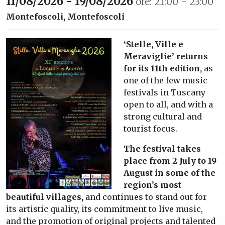
11/08/2026 - 19/08/2026
ore: 21:00 - 23:00
Montefoscoli, Montefoscoli
‘Stelle, Ville e
Meraviglie’ returns
for its 11th edition,
as
one of the few music
festivals in Tuscany
open to all, and with a
strong cultural and
tourist focus.
The festival takes
place from 2 July to 19
August in some of the
region’s most
beautiful villages,
and continues to stand out for
its artistic quality, its commitment to live music,
and the promotion of original projects and talented