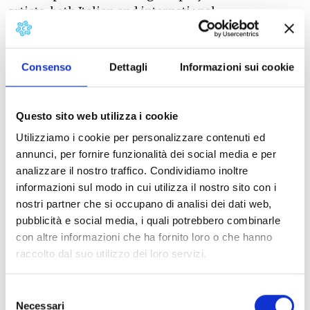
artists, both Italian and international.
The festival stands out for its consistent artistic
vision, fleeting trends in favour of live music,
Consenso
Dettagli
Informazioni sui cookie
spanning blues, jazz, folk, rock and world music.
In addition to the concerts, Stelle, Ville e Meraviglie
offers a total immersion in the beauty of Tuscan
Questo sito web utilizza i cookie
villages: breathtaking landscapes, genuine
Utilizziamo i cookie per personalizzare contenuti ed
hospitality, local cuisine, a relaxed, family-friendly
annunci, per fornire funzionalità dei social media e per
atmosphere.
analizzare il nostro traffico. Condividiamo inoltre
informazioni sul modo in cui utilizza il nostro sito con i
nostri partner che si occupano di analisi dei dati web,
Info
: 0587 356143
pubblicità e social media, i quali potrebbero combinarle
La Compagnia del Bosco
con altre informazioni che ha fornito loro o che hanno
info@lacompagniadelbosco.it
raccolto dal suo utilizzo dei loro servizi.
website
Selezione
Necessari
del