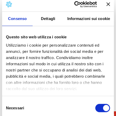
Consenso
Dettagli
Informazioni sui cookie
Questo sito web utilizza i cookie
Utilizziamo i cookie per personalizzare contenuti ed
annunci, per fornire funzionalità dei social media e per
analizzare il nostro traffico. Condividiamo inoltre
informazioni sul modo in cui utilizza il nostro sito con i
nostri partner che si occupano di analisi dei dati web,
pubblicità e social media, i quali potrebbero combinarle
con altre informazioni che ha fornito loro o che hanno
Scultura in alabastro
raccolto dal suo utilizzo dei loro servizi.
espositivo è allestito nella medievale
casa-torre
Minucci all’interno della Pinacoteca
Selezione
Necessari
del
Si tratta di un originale “Museo di Archeologia
consenso