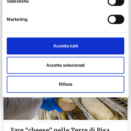
Statistiche
ai più per l’evento che…
Leggi tutto →
Marketing
Accetta tutti
Accetta selezionati
Rifiuta
Fare “cheese” nelle Terre di Pisa