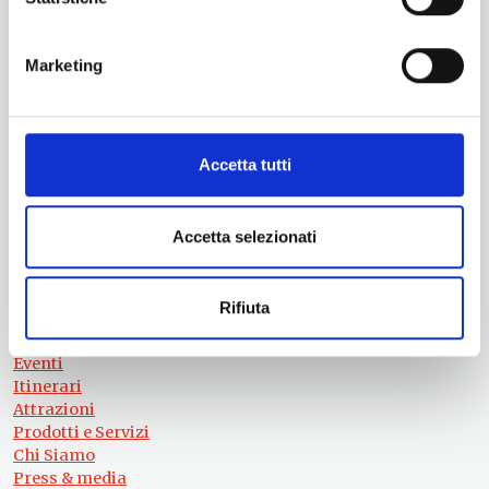
Vuoi aggiornamenti su cosa fare e cosa vedere nelle Terre
Marketing
di Pisa?
Iscriviti alla nostra newsletter! Subito una sorpresa per te!
Iscriviti alla nostra Newsletter!
Accetta tutti
Per informazioni
Servizio Promozione e Sviluppo delle Imprese
Ufficio Internazionalizzazione, Turismo e Beni Culturali
Accetta selezionati
turismo@tno.camcom.it
#lemieTerrediPisa
Rifiuta
Esperienze
Territori
Eventi
Itinerari
Attrazioni
Prodotti e Servizi
Chi Siamo
Press & media