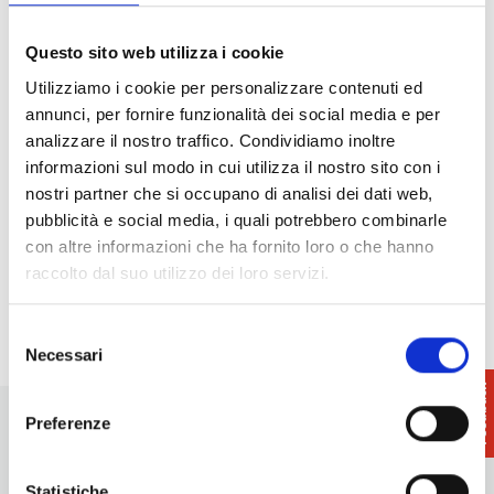
29/08/2026 - 30/08/2026 - 17:30 - 22:00
Settembre a Vicopisano
- 05/09/2026 -
Questo sito web utilizza i cookie
27/09/2026 - Tutto il giorno
Utilizziamo i cookie per personalizzare contenuti ed
Fiera mercato del tartufo bianco di Corazzano
-
annunci, per fornire funzionalità dei social media e per
03/10/2026 - 04/10/2026 - Tutto il giorno
analizzare il nostro traffico. Condividiamo inoltre
Sagra del tartufo bianco a Ponte a Egola
-
informazioni sul modo in cui utilizza il nostro sito con i
23/10/2026 - 25/10/2026 - Tutto il giorno
nostri partner che si occupano di analisi dei dati web,
Sagra del tartufo e del fungo porcino a La Serra
pubblicità e social media, i quali potrebbero combinarle
di San Miniato
- 30/10/2026 - 01/11/2026 - Tutto il
con altre informazioni che ha fornito loro o che hanno
giorno
raccolto dal suo utilizzo dei loro servizi.
Sagra del tartufo al Pinocchio | San Miniato
Basso
- 08/11/2026 - 9:00 - 21:00
Selezione
Necessari
del
consenso
Preferenze
Statistiche