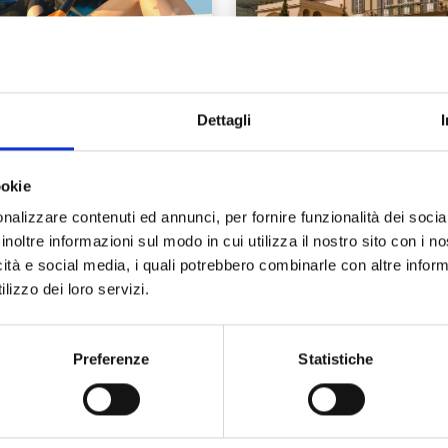
Dettagli
 kayak sul Serchio
Ville e dimore
storiche lungo il
ookie
Monte Pisano
nalizzare contenuti ed annunci, per fornire funzionalità dei socia
 le avventure da
Il sistema delle ville
inoltre informazioni sul modo in cui utilizza il nostro sito con i 
vare nelle Terre di
storiche si sviluppò su
icità e social media, i quali potrebbero combinarle con altre inform
a c’è sicuramente
Lungomonte pisano ne
lizzo dei loro servizi.
lla “dai monti al mare”
Cinquecento, quando l
 kayak sul fiume…
famiglie della nobiltà
pisana e fiorentina…
Preferenze
Statistiche
Leggi tutto →
Leggi tutt