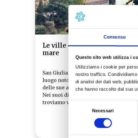
Consenso
Le ville dai monti al
In
mare
Questo sito web utilizza i c
Utilizziamo i cookie per perso
San Giuliano Terme è un
Tra
nostro traffico. Condividiamo 
luogo noto per i benefici
pro
di analisi dei dati web, pubbl
delle sue acque termali.
Pis
che hanno raccolto dal suo uti
Nei suoi dintorni
que
troviamo ville, pievi…
in
Selezione
Necessari
del
Leggi tutto →
consenso