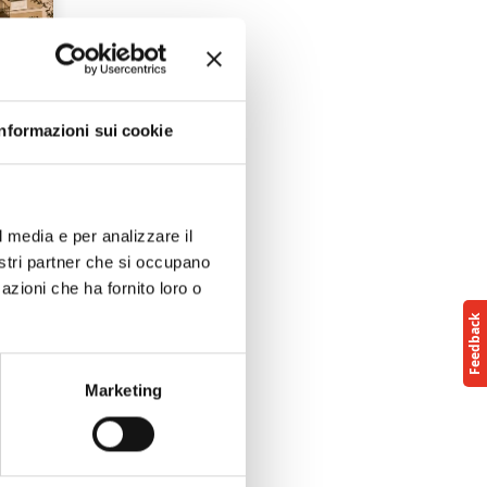
Informazioni sui cookie
l media e per analizzare il
nostri partner che si occupano
l
azioni che ha fornito loro o
l
e
Marketing
o →