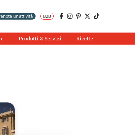
renota un’attività
B2B
re
Prodotti & Servizi
Ricette