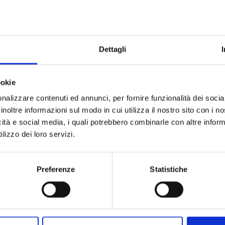
2026 - Tutto il giorno
/09/2026 - Tutto il giorno
"musei della chiocciola" a Santa Maria a Monte
- 06/08/20
sciana Terme
- 06/08/2026 - 12/09/2026 - 10:00 - 23:45
Dettagli
uidate nel centro storico
- 06/08/2026 - 31/10/2026 - 12:0
Capannoli
- 06/08/2026 - 30/08/2026 - 15:00 - 19:00
8/2026 - 15/08/2026 - 19:00 - 23:30
ookie
ni martedì e giovedì di luglio e agosto
- 06/08/2026 - 27/0
nalizzare contenuti ed annunci, per fornire funzionalità dei socia
ve dei monumenti in Piazza dei Miracoli, incluso Torre
- 
inoltre informazioni sul modo in cui utilizza il nostro sito con i 
/2026 - Tutto il giorno
icità e social media, i quali potrebbero combinarle con altre inform
7/08/2026 - 27/09/2026 - Tutto il giorno
lizzo dei loro servizi.
26 - Tutto il giorno
09/2026 - Tutto il giorno
erk | Fauglia
- 07/08/2026 - 30/08/2026 - 9:30 - 19:00
Preferenze
Statistiche
Volterra
- 07/08/2026 - 27/09/2026 - 10:00 - 19:00
Miniato
- 07/08/2026 - 30/08/2026 - 10:00 - 18:00