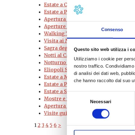
Estate a Chianni
- 06/08/2026 - 30/08/
Estate a Pomarance
- 06/08/2026 - 20
Apertura straordinarie in estate dei 
Aperture della Piscina termale a Ca
Consenso
Walking Tour Volterra, passeggiate g
Visita ai Musei di Villa Baciocchi | 
Sagra degli schiaffoni | Campo
- 06/0
Questo sito web utilizza i c
Notti al Castello dei Vicari di Lari og
Utilizziamo i cookie per perso
Notturno d'Arte: aperture serali esti
nostro traffico. Condividiamo 
Eliopoli Summer
- 07/08/2026 - 13/09
di analisi dei dati web, pubbl
Estate a Montecatini Val di Cecina
- 0
che hanno raccolto dal suo uti
Estate a Palaia
- 07/08/2026 - 20/09/20
Estate a Santa Luce
- 07/08/2026 - 28/
Selezione
Mostre e visite guidate al Museo Kien
Necessari
del
Apertura estiva Badia Camaldolese | 
consenso
Visite guidate ai Musei Civici di San 
1
2
3
4
5
6
>