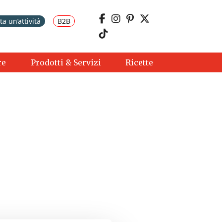
a un’attività
B2B
re
Prodotti & Servizi
Ricette