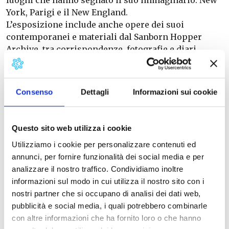
luoghi che hanno segnato il suo immaginario: New
York, Parigi e il New England.
L’esposizione include anche opere dei suoi
contemporanei e materiali dal Sanborn Hopper
Archive, tra corrispondenze, fotografie e diari,
offrendo una prospettiva unica sulla vita e sul
processo creativo dell’artista.
Scopri la poetica del pittore della solitudine: luci,
Consenso
Dettagli
Informazioni sui cookie
spazi e scene sospese nel tempo ti faranno
immergere nell’equilibrio tra realtà e percezione
che ha reso Hopper un punto di riferimento
Questo sito web utilizza i cookie
imprescindibile dell’arte del XX secolo.
Fino al 30
Utilizziamo i cookie per personalizzare contenuti ed
settembre la Promo Open Early Bird acquistando
annunci, per fornire funzionalità dei social media e per
il biglietto a 17€ (prevendita inclusa) invece di
analizzare il nostro traffico. Condividiamo inoltre
20€,
con la libertà di visitare la mostra fino al suo
informazioni sul modo in cui utilizza il nostro sito con i
termine.
nostri partner che si occupano di analisi dei dati web,
pubblicità e social media, i quali potrebbero combinarle
Info
: Palazzo Blu
con altre informazioni che ha fornito loro o che hanno
050 916950