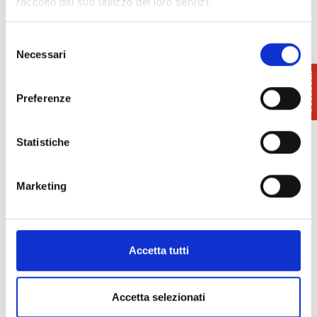
raccolto dal suo utilizzo dei loro servizi.
info@palazzoblu.it
www.palazzoblu.it
Selezione
Necessari
del
consenso
Preferenze
Statistiche
Marketing
Accetta tutti
Accetta selezionati