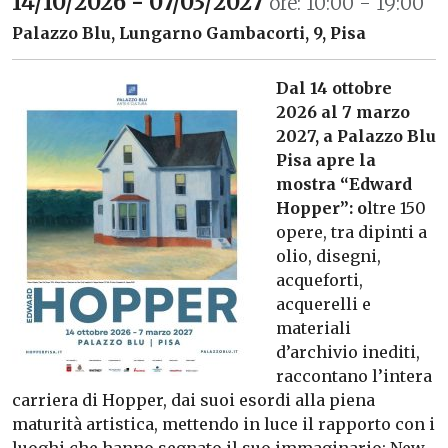
14/10/2026 - 07/03/2027
ore: 10:00 - 19:00
Palazzo Blu, Lungarno Gambacorti, 9, Pisa
Dal 14 ottobre
2026 al 7 marzo
2027, a Palazzo Blu
Pisa apre la
mostra “Edward
Hopper”: o
ltre 150
opere, tra dipinti a
olio, disegni,
acqueforti,
acquerelli e
materiali
d’archivio inediti,
raccontano l’intera
carriera di Hopper, dai suoi esordi alla piena
maturità artistica, mettendo in luce il rapporto con i