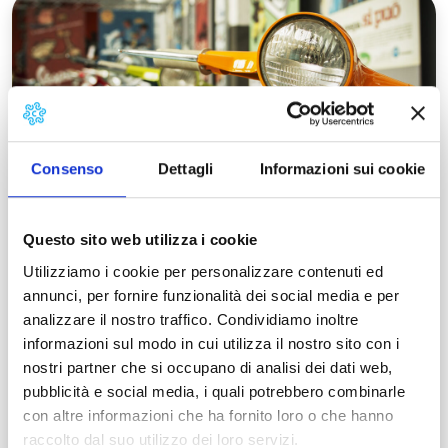
Consenso
Dettagli
Informazioni sui cookie
Questo sito web utilizza i cookie
I Luoghi del fare: tradizione e
modernità
Utilizziamo i cookie per personalizzare contenuti ed
annunci, per fornire funzionalità dei social media e per
PONTEDERA Prima tappa Pontedera,
analizzare il nostro traffico. Condividiamo inoltre
sinonimo di Vespa. Il Museo Piaggio conserva
informazioni sul modo in cui utilizza il nostro sito con i
la memoria storica della grande azienda
nostri partner che si occupano di analisi dei dati web,
metalmeccanica genovese. Si trova nella ex…
pubblicità e social media, i quali potrebbero combinarle
con altre informazioni che ha fornito loro o che hanno
Leggi tutto →
raccolto dal suo utilizzo dei loro servizi.