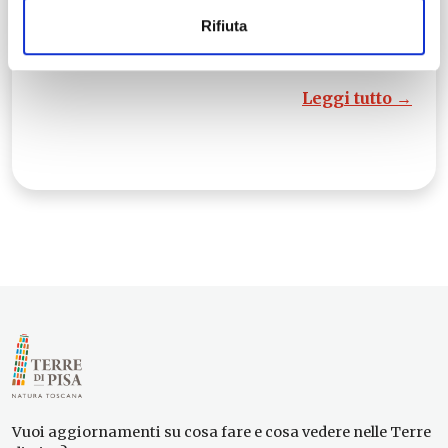
regione che gode della maggiore
Rifiuta
riconoscibilità come luogo a misura d’uomo,
legato…
Leggi tutto →
Vuoi aggiornamenti su cosa fare e cosa vedere nelle Terre