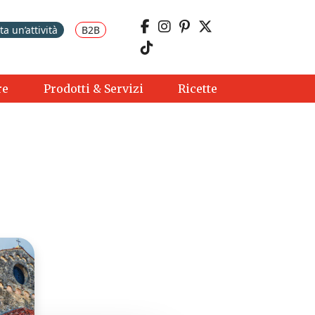
a un’attività
B2B
re
Prodotti & Servizi
Ricette