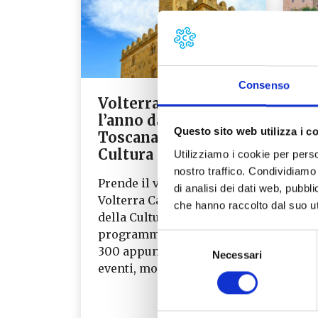
Consenso
Volterra 22, al via
“B
l’anno da Capitale
In
Questo sito web utilizza i c
Toscana della
di
Cultura
su
Utilizziamo i cookie per perso
nostro traffico. Condividiamo 
Prende il via l’anno di
Par
di analisi dei dati web, pubbl
Volterra Capitale Toscana
nu
che hanno raccolto dal suo uti
della Cultura con un
tel
programma che prevede
naz
Selezione
300 appuntamenti tra
ben
Necessari
del
eventi, mostre,…
“Te
consenso
Leggi tutto →