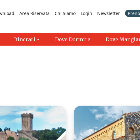
wnload
Area Riservata
Chi Siamo
Login
Newsletter
Prenot
Itinerari
Dove Dormire
Dove Mangia