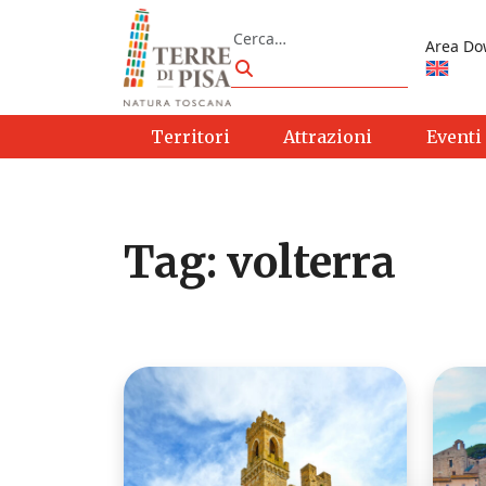
Vai al contenuto
Cerca
Area Do
Cerca
Territori
Attrazioni
Eventi
Tag:
volterra