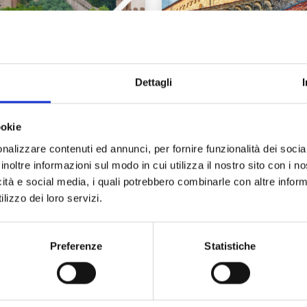
Dettagli
ell’Italia.
Giornate Fai di
Viaggio”: le Terre
Primavera: cosa
ookie
 Pisa protagoniste
vedere a Pisa e
 La7 il 30 maggio
dintorni
nalizzare contenuti ed annunci, per fornire funzionalità dei socia
inoltre informazioni sul modo in cui utilizza il nostro sito con i 
te dalla Toscana la
Sabato 15 e domenica 16
icità e social media, i quali potrebbero combinarle con altre inform
ova trasmissione
maggio 2021 si svolgerà
lizzo dei loro servizi.
evisiva della rete
29ª edizione delle
ionale La7 e sceglie
Giornate FAI di Primav
 due gioielli delle
iniziativa nazionale
Preferenze
Statistiche
rre di Pisa”,…
dedicata…
Leggi tutto →
Leggi tutt