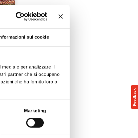
Informazioni sui cookie
l media e per analizzare il
nostri partner che si occupano
azioni che ha fornito loro o
 la
era,
Marketing
o →