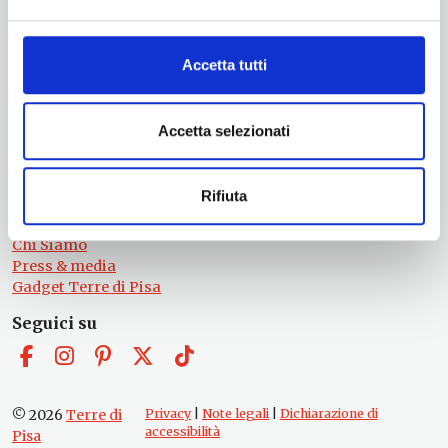
Servizio Promozione e Sviluppo delle Imprese
Ufficio Internazionalizzazione, Turismo e Beni Culturali
turismo@tno.camcom.it
Accetta tutti
#lemieTerrediPisa
Esperienze
Accetta selezionati
Territori
Eventi
Itinerari
Rifiuta
Attrazioni
Prodotti e Servizi
Chi Siamo
Press & media
Gadget Terre di Pisa
Seguici su
© 2026
Terre di
Privacy
|
Note legali
|
Dichiarazione di
accessibilità
Pisa