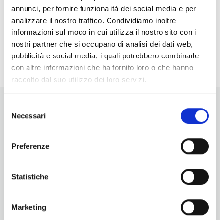
annunci, per fornire funzionalità dei social media e per
Estate a Pomarance
- 06/08/2026 - 20/09/2026 -
analizzare il nostro traffico. Condividiamo inoltre
Tutto il giorno
informazioni sul modo in cui utilizza il nostro sito con i
Palio storico delle Contrade | Pomarance
-
nostri partner che si occupano di analisi dei dati web,
13/09/2026 - 15:30 - 23:30
pubblicità e social media, i quali potrebbero combinarle
con altre informazioni che ha fornito loro o che hanno
raccolto dal suo utilizzo dei loro servizi.
Selezione
Necessari
del
consenso
Preferenze
Vuoi aggiornamenti su cosa fare e cosa vedere nelle Terre
di Pisa?
Statistiche
Iscriviti alla nostra newsletter! Subito una sorpresa per te!
Iscriviti alla nostra Newsletter!
Marketing
Per informazioni