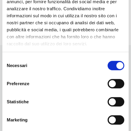
annunci, per fornire funzionalità dei social media e per
Fiera di Santa Lucia e Palio delle Contrade |
analizzare il nostro traffico. Condividiamo inoltre
Perignano
- 04/09/2026 - 13/09/2026 - 21:00 -
informazioni sul modo in cui utilizza il nostro sito con i
23:00
nostri partner che si occupano di analisi dei dati web,
pubblicità e social media, i quali potrebbero combinarle
con altre informazioni che ha fornito loro o che hanno
raccolto dal suo utilizzo dei loro servizi.
Selezione
Necessari
del
consenso
Preferenze
Vuoi aggiornamenti su cosa fare e cosa vedere nelle Terre
di Pisa?
Iscriviti alla nostra newsletter! Subito una sorpresa per te!
Statistiche
Iscriviti alla nostra Newsletter!
Marketing
Per informazioni
Servizio Promozione e Sviluppo delle Imprese