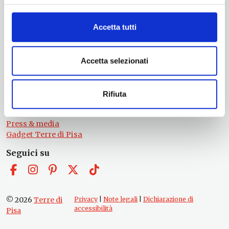
Ufficio Internazionalizzazione, Turismo e Beni Culturali
turismo@tno.camcom.it
Accetta tutti
#lemieTerrediPisa
Esperienze
Territori
Accetta selezionati
Eventi
Itinerari
Attrazioni
Rifiuta
Prodotti e Servizi
Chi Siamo
Press & media
Gadget Terre di Pisa
Seguici su
© 2026
Terre di
Privacy
|
Note legali
|
Dichiarazione di
accessibilità
Pisa