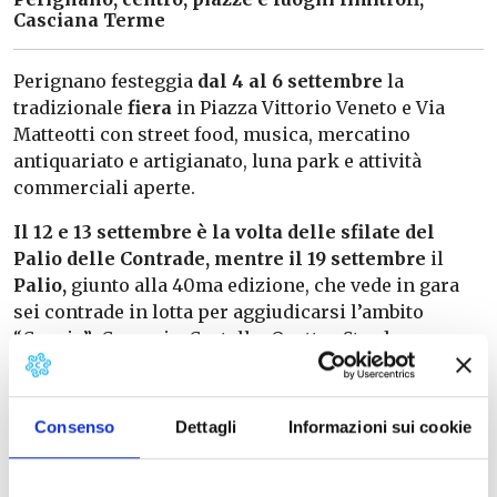
Casciana Terme
Perignano festeggia
dal 4 al 6 settembre
la
tradizionale
fiera
in Piazza Vittorio Veneto e Via
Matteotti con street food, musica, mercatino
antiquariato e artigianato, luna park e attività
commerciali aperte.
Il 12 e 13 settembre è la volta delle sfilate del
Palio delle Contrade, mentre il 19 settembre
il
Palio,
giunto alla 40ma edizione, che vede in gara
sei contrade in lotta per aggiudicarsi l’ambito
“Cencio”: Casaccia, Castello, Quattro Strade,
Fagiolaia, Spinelli, Pari, Tomaiola e Tre Vie.
Consenso
Dettagli
Informazioni sui cookie
Info: Associazione Perignanese
perignaneseassociazione@gmail.com
Pagina FB