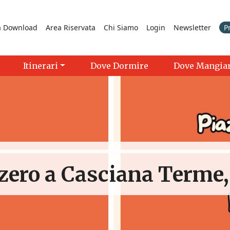
a Download
Area Riservata
Chi Siamo
Login
Newsletter
P
Itinerari
Dove Dormire
Dove Mangia
zero a Casciana Terme, 