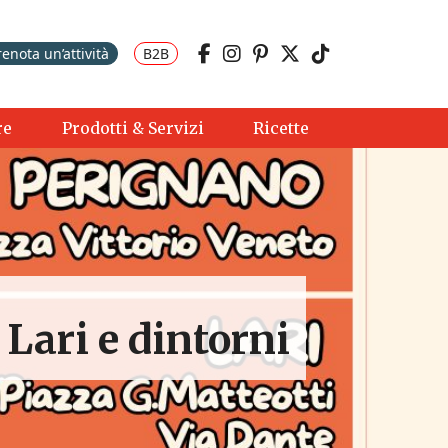
renota un’attività
B2B
re
Prodotti & Servizi
Ricette
Lari e dintorni