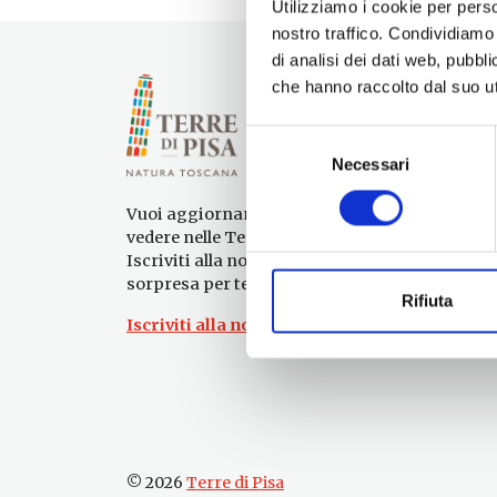
Utilizziamo i cookie per perso
nostro traffico. Condividiamo 
di analisi dei dati web, pubbl
che hanno raccolto dal suo uti
Selezione
Necessari
del
consenso
Vuoi aggiornamenti su cosa fare e cosa
vedere nelle Terre di Pisa?
Iscriviti alla nostra newsletter! Subito una
sorpresa per te!
Rifiuta
Iscriviti alla nostra Newsletter!
© 2026
Terre di Pisa