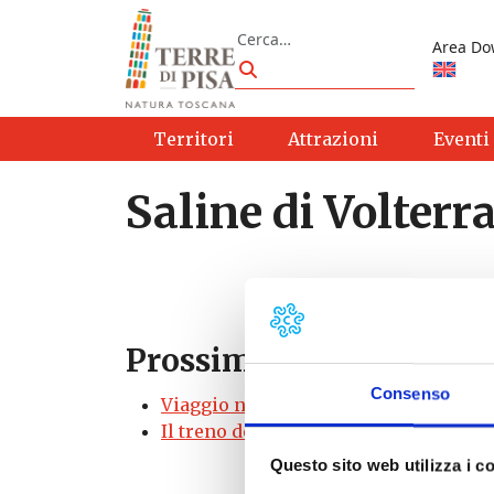
Vai al contenuto
Cerca
Area Do
Cerca
Territori
Attrazioni
Eventi
Saline di Volterr
Prossimi eventi
Consenso
Viaggio nel mondo del sale: la Salina 
Il treno del sale: treno a vapore alla 
Questo sito web utilizza i c