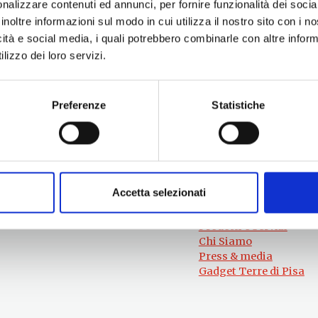
nalizzare contenuti ed annunci, per fornire funzionalità dei socia
inoltre informazioni sul modo in cui utilizza il nostro sito con i 
icità e social media, i quali potrebbero combinarle con altre inform
lizzo dei loro servizi.
Preferenze
Statistiche
Per informazioni
#lemieTerrediPisa
Esperienze
Servizio Promozione e Sviluppo delle
Territori
Imprese
Eventi
Ufficio Internazionalizzazione,
Accetta selezionati
Itinerari
Turismo e Beni Culturali
Attrazioni
turismo@tno.camcom.it
Prodotti e Servizi
Chi Siamo
Press & media
Gadget Terre di Pisa