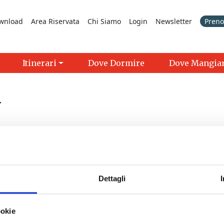
wnload
Area Riservata
Chi Siamo
Login
Newsletter
Prenot
Itinerari
Dove Dormire
Dove Mangia
a
Dettagli
Locatelli | Saline di Volterra
- 07/08/2026 - 30/08/2026 - 
scoperta della Salina di Volterra
- 01/11/2026 - 9:30 - 18:0
ookie