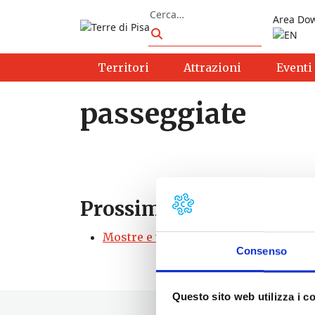
Vai al contenuto
Cerca
Area Do
Cerca
Territori
Attrazioni
Eventi
passeggiate
Prossimi eventi
Mostre e visite guidate al Museo Kien
Consenso
Questo sito web utilizza i c