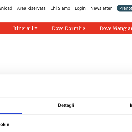
wnload
Area Riservata
Chi Siamo
Login
Newsletter
Prenot
Itinerari
Dove Dormire
Dove Mangia
erk | Fauglia
- 07/08/2026 - 30/08/2026 - 9:30 - 19:00
Dettagli
ookie