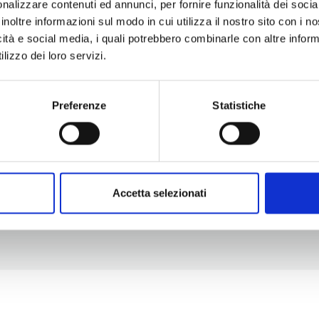
nalizzare contenuti ed annunci, per fornire funzionalità dei socia
inoltre informazioni sul modo in cui utilizza il nostro sito con i 
icità e social media, i quali potrebbero combinarle con altre inform
Per informazioni
#lemieTerrediPisa
lizzo dei loro servizi.
Esperienze
Servizio Promozione e Sviluppo delle
Territori
Imprese
Eventi
Ufficio Internazionalizzazione,
Preferenze
Statistiche
Itinerari
Turismo e Beni Culturali
Attrazioni
turismo@tno.camcom.it
Prodotti e Servizi
Chi Siamo
Press & media
Gadget Terre di Pisa
Accetta selezionati