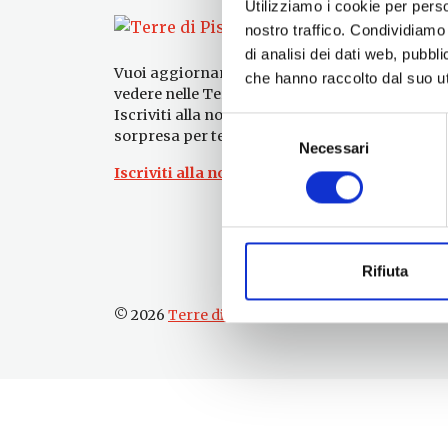
Utilizziamo i cookie per perso
nostro traffico. Condividiamo 
di analisi dei dati web, pubbl
Vuoi aggiornamenti su cosa fare e cosa
che hanno raccolto dal suo uti
vedere nelle Terre di Pisa?
Iscriviti alla nostra newsletter! Subito una
Selezione
sorpresa per te!
Necessari
del
Iscriviti alla nostra Newsletter!
consenso
Rifiuta
© 2026
Terre di Pisa