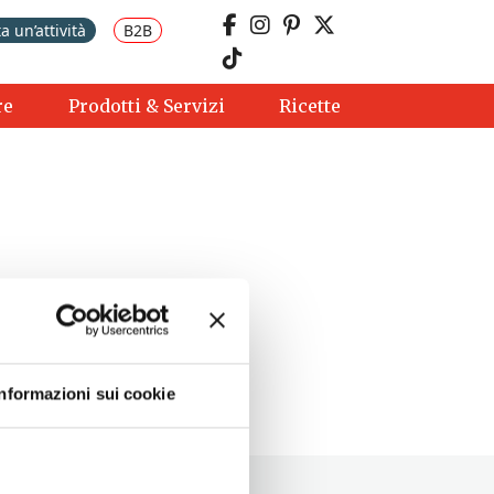
a un’attività
B2B
re
Prodotti & Servizi
Ricette
Informazioni sui cookie