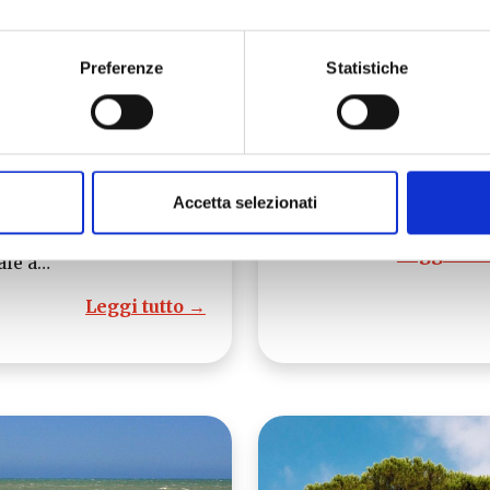
scana (PAT)
Piazza
Preferenze
Statistiche
 Spaghetti di Lari sono
Venerdì 9 agosto alle o
ti ufficialmente
21:30 in Piazza del Du
eriti nell’elenco dei
a Pisa, si concludono i
odotti Agroalimentari
festeggiamenti per gli
Accetta selezionati
dizionali (PAT) della
anni dall’inizio…
scana, portando il
Leggi tutt
ale a…
Leggi tutto →