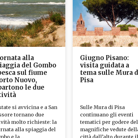
ornata alla
Giugno Pisano:
iaggia del Gombo
visita guidata a
pesca sul fiume
tema sulle Mura d
rto Nuovo,
Pisa
partono le due
tività
state si avvicina e a San
Sulle Mura di Pisa
ssore tornano due
continuano gli eventi
ività molto richieste: la
tematici per godere del
rnata alla spiaggia del
magnifiche vedute dell
mbo e la…
città dall’alto durante i