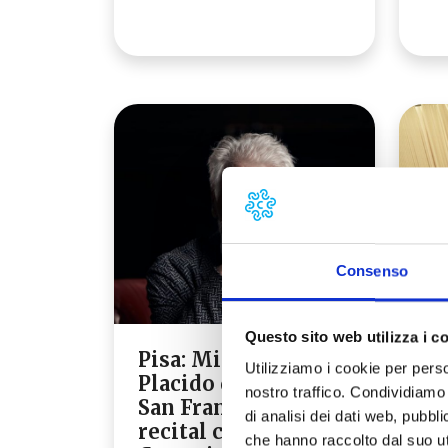
Consenso
Questo sito web utilizza i c
Pisa: Michele
Gl
Utilizziamo i cookie per perso
Placido dà voce a
tr
nostro traffico. Condividiamo 
San Francesco in un
Ag
di analisi dei dati web, pubbl
recital con i
Tr
che hanno raccolto dal suo uti