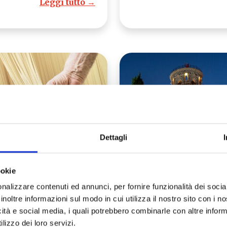
Leggi tutto →
Dettagli
ookie
i Spaghetti di Lari
850 anni della To
nalizzare contenuti ed annunci, per fornire funzionalità dei socia
a i Prodotti
di Pisa: il 9 agost
inoltre informazioni sul modo in cui utilizza il nostro sito con i 
roalimentari
visite gratuite ai
icità e social media, i quali potrebbero combinarle con altre inform
adizionali della
monumenti della
lizzo dei loro servizi.