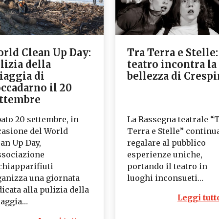
rld Clean Up Day:
Tra Terra e Stelle:
lizia della
teatro incontra la
iaggia di
bellezza di Cresp
ccadarno il 20
ttembre
ato 20 settembre, in
La Rassegna teatrale “
casione del World
Terra e Stelle” continu
ean Up Day,
regalare al pubblico
ssociazione
esperienze uniche,
chiapparifiuti
portando il teatro in
ganizza una giornata
luoghi inconsueti…
icata alla pulizia della
Leggi tutt
iaggia…