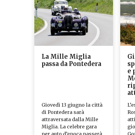
La Mille Miglia
Gi
passa da Pontedera
sp
e 
Mo
ri
at
Giovedì 13 giugno la città
L’e
di Pontedera sarà
Ro
attraversata dalla Mille
att
Miglia. La celebre gara
gio
per auto d’epoca passerà
Go