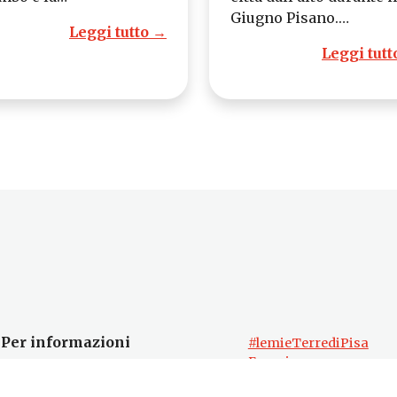
Giugno Pisano.…
Leggi tutto →
Leggi tutt
Per informazioni
#lemieTerrediPisa
Esperienze
Servizio Promozione e Sviluppo delle
Territori
Imprese