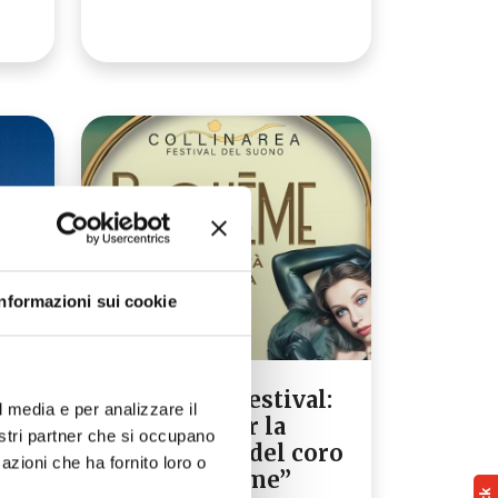
Informazioni sui cookie
rre
Collinarea Festival:
l media e per analizzare il
o
chiamata per la
nostri partner che si occupano
formazione del coro
azioni che ha fornito loro o
de “La Bohème”