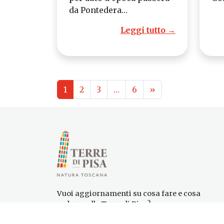
da Pontedera…
Leggi tutto →
1
2
3
…
6
»
Vuoi aggiornamenti su cosa fare e cosa
vedere nelle Terre di Pisa?
Iscriviti alla nostra newsletter! Subito una