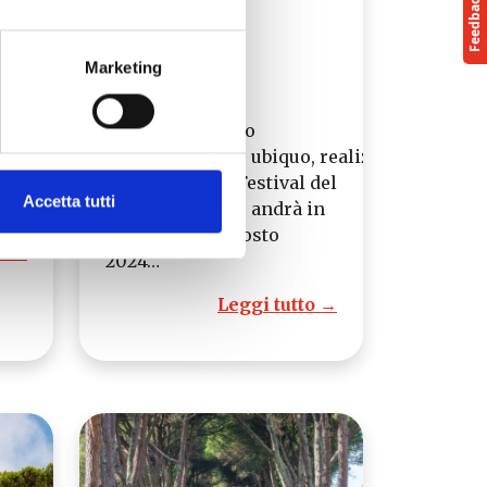
Marketing
re
In occasione
omo
dell’allestimento
dello spettacolo ubiquo, realizzato
 850
per Collinarea Festival del
Accetta tutti
Suono 2024, che andrà in
scena il 2 e 3 agosto
o →
2024…
Leggi tutto →