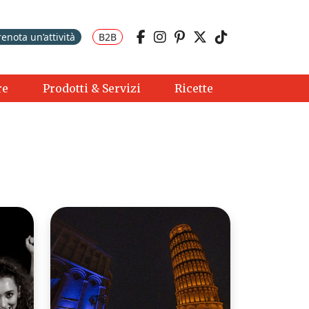
renota un’attività
B2B
re
Prodotti & Servizi
Ricette