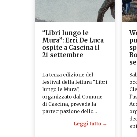
“Libri lungo le
Wo
Mura”: Erri De Luca
pu
ospite a Cascina il
sp
21 settembre
Bo
se
La terza edizione del
Sab
festival della lettura “Libri
oc
lungo le Mura”,
Cl
organizzato dal Comune
l’a
di Cascina, prevede la
Ac
partecipazione dello…
or
ded
Leggi tutto →
sp