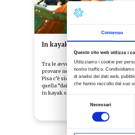
Consenso
In kayak sul Serchio
Questo sito web utilizza i c
Utilizziamo i cookie per perso
Tra le avventure da
nostro traffico. Condividiamo 
provare nelle Terre di
di analisi dei dati web, pubbl
Pisa c’è sicuramente
che hanno raccolto dal suo uti
quella “dai monti al mare”
in kayak sul fiume…
Selezione
Leggi tutto →
Necessari
del
consenso