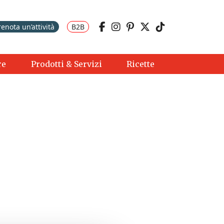
renota un’attività
B2B
re
Prodotti & Servizi
Ricette