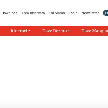
a Download
Area Riservata
Chi Siamo
Login
Newsletter
P
Itinerari
Dove Dormire
Dove Mangia