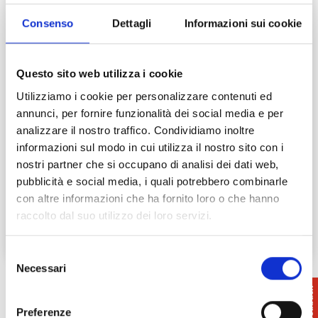
Consenso
Dettagli
Informazioni sui cookie
Questo sito web utilizza i cookie
La Via del Tartufo da San Miniato a
Utilizziamo i cookie per personalizzare contenuti ed
Volterra
annunci, per fornire funzionalità dei social media e per
analizzare il nostro traffico. Condividiamo inoltre
Quando parliamo della “via dei tartufi“ ci
informazioni sul modo in cui utilizza il nostro sito con i
riferiamo a quel tratto di territorio pisano che
nostri partner che si occupano di analisi dei dati web,
da San Miniato tocca Palaia…
pubblicità e social media, i quali potrebbero combinarle
Leggi tutto →
con altre informazioni che ha fornito loro o che hanno
raccolto dal suo utilizzo dei loro servizi.
Selezione
Necessari
del
consenso
Preferenze