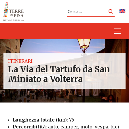
Vai al contenuto
Cerca
Cerca
ITINERARI
La Via del Tartufo da San
Miniato a Volterra
Lunghezza totale
(km): 75
Percorribilità
: auto, camper, moto, vespa, bici