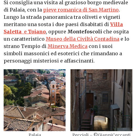
Si consiglia una visita al grazioso borgo medievale
di Palaia, con la
pieve romanica di San Martino
.
Lungo la strada panoramica tra oliveti e vigneti
meritano una sosta i due paesi disabitati di
Villa
Saletta
e
Toiano
, oppure
Montefoscoli
che ospita
un caratteristico
Museo della Civiltà Contadina
e lo
strano Tempio di
Minerva Medica
con i suoi
simboli massonici ed esoterici che rimandano a
personaggi misteriosi e affascinanti.
Palaia
Peccioli – ©GianniCeccanti