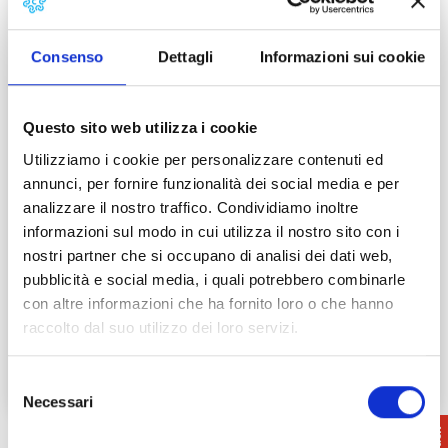
Consenso
Dettagli
Informazioni sui cookie
Alabastro: la pietra di luce
Questo sito web utilizza i cookie
Utilizziamo i cookie per personalizzare contenuti ed
annunci, per fornire funzionalità dei social media e per
La memoria della tradizione dell’alabastro,
analizzare il nostro traffico. Condividiamo inoltre
come scoprirete percorrendo questo
informazioni sul modo in cui utilizza il nostro sito con i
itinerario, è conservata nelle tre sedi
nostri partner che si occupano di analisi dei dati web,
dell’Ecomuseo dell’alabastro dislocate tra
pubblicità e social media, i quali potrebbero combinarle
Castellina…
con altre informazioni che ha fornito loro o che hanno
Leggi tutto →
raccolto dal suo utilizzo dei loro servizi.
Selezione
Necessari
del
consenso