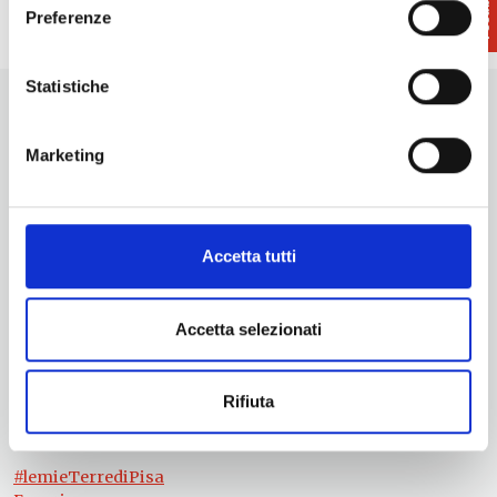
Preferenze
Statistiche
Marketing
Vuoi aggiornamenti su cosa fare e cosa vedere nelle Terre
di Pisa?
Accetta tutti
Iscriviti alla nostra newsletter! Subito una sorpresa per te!
Iscriviti alla nostra Newsletter!
Accetta selezionati
Per informazioni
Servizio Promozione e Sviluppo delle Imprese
Rifiuta
Ufficio Internazionalizzazione, Turismo e Beni Culturali
turismo@tno.camcom.it
#lemieTerrediPisa