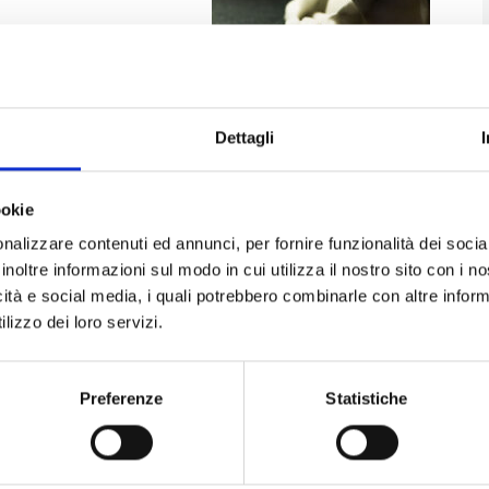
llestito nella
della
Pinacoteca
). E’
mmerciale” che dagli
tro è strettamente legato
Palazzo Viti
, acquistato
Dettagli
enorme fortuna economica del mercante di
 anche il set del film di
Luchino Visconti
“Vaghe
ean Sorel (1964). E anche il
Museo Etrusco
ookie
irca 600
urne funerarie etrusche
, tra cui molte in
nalizzare contenuti ed annunci, per fornire funzionalità dei socia
 dipingere.
inoltre informazioni sul modo in cui utilizza il nostro sito con i 
lla “pietra di luce” dalle botteghe artigiane nel
icità e social media, i quali potrebbero combinarle con altre inform
no alla
Associazione Arte in Bottega
o alla
lizzo dei loro servizi.
cora si respira un’atmosfera che riporta al
 creazione di un oggetto.
Preferenze
Statistiche
r visualizzare questo video.