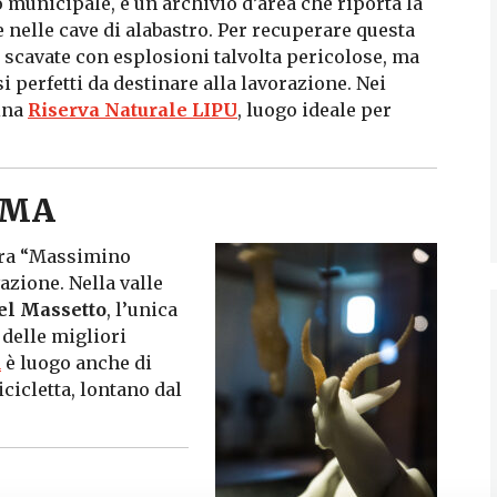
o municipale, è un archivio d’area che riporta la
nelle cave di alabastro. Per recuperare questa
e scavate con esplosioni talvolta pericolose, ma
i perfetti da destinare alla lavorazione. Nei
cina
Riserva Naturale LIPU
, luogo ideale per
IMA
era “Massimino
azione. Nella valle
el Massetto
, l’unica
 delle migliori
a
è luogo anche di
icicletta, lontano dal