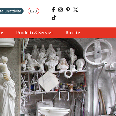
a un’attività
B2B
re
Prodotti & Servizi
Ricette