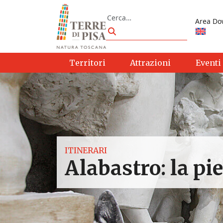
Vai al contenuto
Cerca
Area Do
Cerca
Territori
Attrazioni
Eventi
ITINERARI
Alabastro: la pie