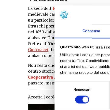
La sede dell’
Ecomuseo dell’Alabastro
è a
medievale casa-torre Minucci (la stessa 
un particolare “museo di archeologia co
Etruschi porta ai tempi nostri. All’alabas
Consenso
nel 1850 dalla famiglia Viti grazie alla 
alabastro Giuseppe Viti. Il palazzo è stato
Stelle dell’Orsa” con Claudia Cardinale e J
Questo sito web utilizza i c
Guarnacci
il cui nucleo è costituito da c
Utilizziamo i cookie per perso
alabastro perché facile da modellare e da
nostro traffico. Condividiamo 
Non resta che portare a casa un ricordo de
di analisi dei dati web, pubbl
centro storico, come quelle che aderisco
che hanno raccolto dal suo uti
Cooperativa Artieri di Alabastro
dove an
passato, mentre si assiste in diretta alla
Selezione
Necessari
del
consenso
Accetta i cookie
statistiche, marketing
pe