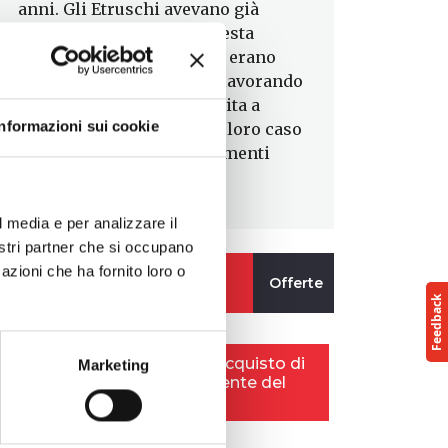
anni. Gli Etruschi avevano già
sfruttato la bellezza di questa
pietra. Insieme agli Egizi, erano
stati i primi a capire che lavorando
l’alabastro potevano dar vita a
Informazioni sui cookie
raffinate decorazioni, nel loro caso
rivolte a decorare i monumenti
funerari.
l media e per analizzare il
nostri partner che si occupano
azioni che ha fornito loro o
Marketing