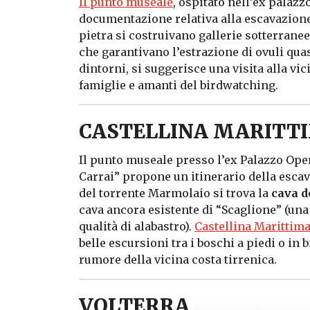
Il punto museale
, ospitato nell’ex palazz
documentazione relativa alla escavazione 
pietra si costruivano gallerie sotterrane
che garantivano l’estrazione di ovuli quas
dintorni, si suggerisce una visita alla vi
famiglie e amanti del birdwatching.
CASTELLINA MARITT
Il punto museale presso l’ex Palazzo Op
Carrai” propone un itinerario della escav
del torrente Marmolaio si trova la
cava d
cava ancora esistente di “Scaglione” (una
qualità di alabastro).
Castellina Marittim
belle escursioni tra i boschi a piedi o in b
rumore della vicina costa tirrenica.
VOLTERRA