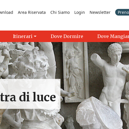
wnload
Area Riservata
Chi Siamo
Login
Newsletter
Prenot
Itinerari
Dove Dormire
Dove Mangia
tra di luce