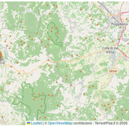
Leaflet
|
©
OpenStreetMap
contributors - TerrediPisa.it © 2026