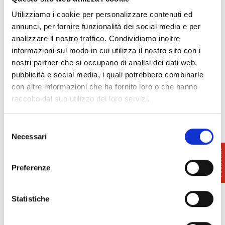
Utilizziamo i cookie per personalizzare contenuti ed
annunci, per fornire funzionalità dei social media e per
analizzare il nostro traffico. Condividiamo inoltre
informazioni sul modo in cui utilizza il nostro sito con i
nostri partner che si occupano di analisi dei dati web,
pubblicità e social media, i quali potrebbero combinarle
con altre informazioni che ha fornito loro o che hanno
Dettagli
raccolto dal suo utilizzo dei loro servizi.
Prodotti agroalimentari
- Pasta
Selezione
Necessari
del
consenso
Preferenze
Contatti
Statistiche