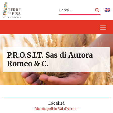
Vai al contenuto
Cerca
Cerca
P.R.O.S.I.T. Sas di Aurora
Romeo & C.
Località
Montopoli in Val d'Arno -