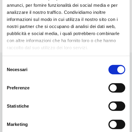
annunci, per fornire funzionalità dei social media e per
I giovedì della Geotermia: visita al Museo e al
analizzare il nostro traffico. Condividiamo inoltre
Soffione dimostrativo di Larderello, visita a
informazioni sul modo in cui utilizza il nostro sito con i
Sasso Pisano
- 06/08/2026 - 17/09/2026 - 9:00 -
nostri partner che si occupano di analisi dei dati web,
19:00
pubblicità e social media, i quali potrebbero combinarle
con altre informazioni che ha fornito loro o che hanno
raccolto dal suo utilizzo dei loro servizi.
Selezione
Necessari
del
consenso
Preferenze
Vuoi aggiornamenti su cosa fare e cosa vedere nelle Terre
di Pisa?
Statistiche
Iscriviti alla nostra newsletter! Subito una sorpresa per te!
Iscriviti alla nostra Newsletter!
Marketing
Per informazioni