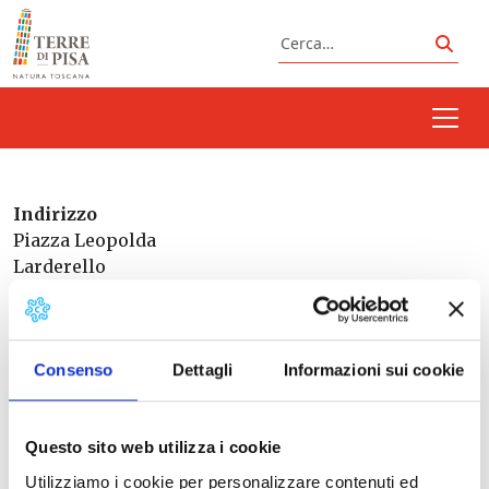
Vai al contenuto
Cerca
Cerc
Indirizzo
Piazza Leopolda
Larderello
PI
Toscana
56048
Italia
Consenso
Dettagli
Informazioni sui cookie
Questo sito web utilizza i cookie
Prossimi eventi
Utilizziamo i cookie per personalizzare contenuti ed