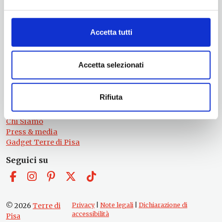
Servizio Promozione e Sviluppo delle Imprese
Ufficio Internazionalizzazione, Turismo e Beni Culturali
turismo@tno.camcom.it
Accetta tutti
#lemieTerrediPisa
Esperienze
Accetta selezionati
Territori
Eventi
Itinerari
Rifiuta
Attrazioni
Prodotti e Servizi
Chi Siamo
Press & media
Gadget Terre di Pisa
Seguici su
© 2026
Terre di
Privacy
|
Note legali
|
Dichiarazione di
accessibilità
Pisa