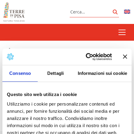
Vai al contenuto
Cerca
Cerca
sinagoga
Consenso
Dettagli
Informazioni sui cookie
Prossimi eventi
Questo sito web utilizza i cookie
Visite a Cimitero Ebraico e Sinagoga Ebraica di
Utilizziamo i cookie per personalizzare contenuti ed
Pisa
- 09/08/2026 - 30/08/2026 - 15:00 - 17:00
annunci, per fornire funzionalità dei social media e per
analizzare il nostro traffico. Condividiamo inoltre
informazioni sul modo in cui utilizza il nostro sito con i
nostri partner che si occupano di analisi dei dati web,