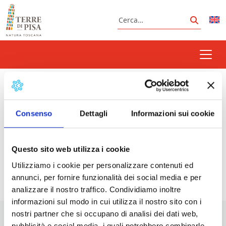
Vai al contenuto
Cerca
Cerca
shopping
Consenso
Dettagli
Informazioni sui cookie
Prossimi eventi
Questo sito web utilizza i cookie
Utilizziamo i cookie per personalizzare contenuti ed
<li>Non ci sono eventi con questo tag</li>
annunci, per fornire funzionalità dei social media e per
analizzare il nostro traffico. Condividiamo inoltre
informazioni sul modo in cui utilizza il nostro sito con i
nostri partner che si occupano di analisi dei dati web,
pubblicità e social media, i quali potrebbero combinarle