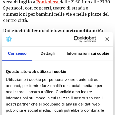
sera di luglio
a
Pontedera
dalle 21:30 fino alle 23.30.
Spettacoli con concerti, teatro di strada e
animazioni per bambini nelle vie e nelle piazze del
centro città.
Dai giochi di legno al clown metropolitano
Mr
Bang, in piazza Curtatone alle 21,30 il giorno del
debutto della
kermesse
alle bolle di sapone, dalla
musica jazz al live painting di Elisa Tamburrini
,
Consenso
Dettagli
Informazioni sui cookie
una grande tela 4×4 metri formata dalle sagome
delle persone che durante le serate interagiranno
con l’opera.
Questo sito web utilizza i cookie
Tutti i giovedì a partire dal 9 luglio ci saranno
in
Utilizziamo i cookie per personalizzare contenuti ed
mostra i modelli di Vespa
che hanno fatto la storia
annunci, per fornire funzionalità dei social media e per
dello scooter mentre ogni sera ci sarà
analizzare il nostro traffico. Condividiamo inoltre
un’installazione fotografica partecipata. Scatti
informazioni sul modo in cui utilizza il nostro sito con i
istantanei, volti e frammenti della città per una
nostri partner che si occupano di analisi dei dati web,
narrazione collettiva di Pontedera.
pubblicità e social media, i quali potrebbero combinarle