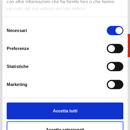
con altre informazioni che ha fornito loro o che hanno
raccolto dal suo utilizzo dei loro servizi.
Info
: 388 7583081
Ufficio Turismo Pontedera
Selezione
E-mail
|
Sito web
Necessari
del
consenso
Preferenze
Statistiche
Marketing
Accetta tutti
Accetta selezionati