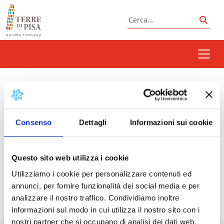
Vai al contenuto
Cerca
Cerc
San Francesco
Consenso
Dettagli
Informazioni sui cookie
Prossimi eventi
Questo sito web utilizza i cookie
Castagnata di San Francesco | Vicopisano
-
Utilizziamo i cookie per personalizzare contenuti ed
04/10/2026 - 17:45 - 21:15
annunci, per fornire funzionalità dei social media e per
analizzare il nostro traffico. Condividiamo inoltre
informazioni sul modo in cui utilizza il nostro sito con i
nostri partner che si occupano di analisi dei dati web,