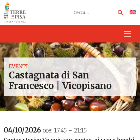
Vai al contenuto
Cerca
Cerca
EVENTI
Castagnata di San
Francesco | Vicopisano
04/10/2026
ore: 17:45 - 21:15
Centro storico Vicopisano, centro, piazze e luoghi