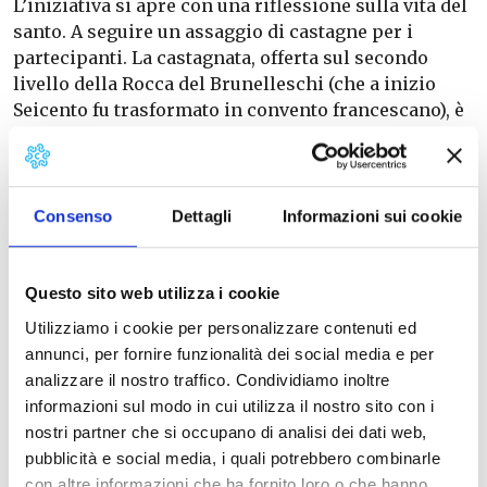
L’iniziativa si apre con una riflessione sulla vita del
santo. A seguire un assaggio di castagne per i
partecipanti. La castagnata, offerta sul secondo
livello della Rocca del Brunelleschi (che a inizio
Seicento fu trasformato in convento francescano), è
l’occasione per scoprire uno degli aspetti della
figura e della vita del Santo e storie e personaggio
dell’Ordine francescano.
Consenso
Dettagli
Informazioni sui cookie
L’appuntamento giunto al 24° anno ricorda la venuta
del poverello di Assisi in Vicopisano nel 1211. In
Questo sito web utilizza i cookie
cammino lungo la Via Francigena, il Santo volle
fermarsi in questo centro di torri, piazze e chiese
Utilizziamo i cookie per personalizzare contenuti ed
abbracciato dalle acque dell’Arno e del Serchio che
annunci, per fornire funzionalità dei social media e per
era il luogo di provenienza, secondo fonti orali,
analizzare il nostro traffico. Condividiamo inoltre
della sua famiglia, i Moriconi. Sarebbe stato ospite
informazioni sul modo in cui utilizza il nostro sito con i
di un ospedale per pellegrini che sorgeva nella
nostri partner che si occupano di analisi dei dati web,
parte alta
pubblicità e social media, i quali potrebbero combinarle
con altre informazioni che ha fornito loro o che hanno