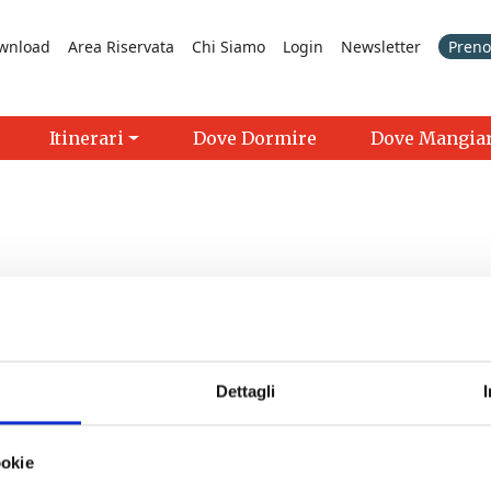
wnload
Area Riservata
Chi Siamo
Login
Newsletter
Prenot
Itinerari
Dove Dormire
Dove Mangia
Dettagli
>
ookie