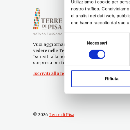
Utilizziamo i cookie per perso
nostro traffico. Condividiamo 
di analisi dei dati web, pubbl
che hanno raccolto dal suo uti
Selezione
Necessari
del
Vuoi aggiornamenti su cosa fare e cosa
consenso
vedere nelle Terre di Pisa?
Iscriviti alla nostra newsletter! Subito una
sorpresa per te!
Iscriviti alla nostra Newsletter!
Rifiuta
© 2026
Terre di Pisa