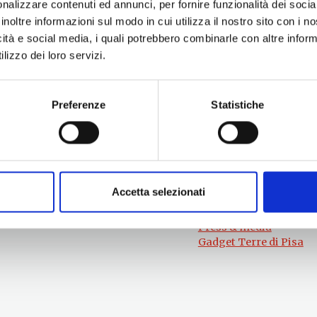
nalizzare contenuti ed annunci, per fornire funzionalità dei socia
inoltre informazioni sul modo in cui utilizza il nostro sito con i 
icità e social media, i quali potrebbero combinarle con altre inform
lizzo dei loro servizi.
Preferenze
Statistiche
Per informazioni
#lemieTerrediPisa
Esperienze
Servizio Promozione e Sviluppo delle
Territori
Imprese
Eventi
Ufficio Internazionalizzazione,
Itinerari
Turismo e Beni Culturali
Attrazioni
turismo@tno.camcom.it
Accetta selezionati
Prodotti e Servizi
Chi Siamo
Press & media
Gadget Terre di Pisa