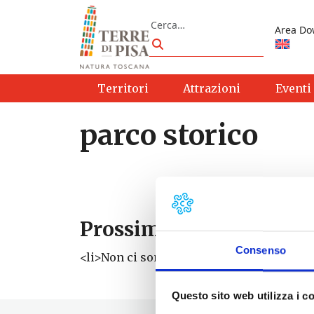
Vai al contenuto
Cerca
Area Do
Cerca
Territori
Attrazioni
Eventi
parco storico
Prossimi eventi
Consenso
<li>Non ci sono eventi con questo tag</li
Questo sito web utilizza i c