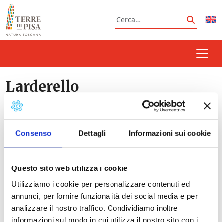
Vai al contenuto
Cerca
Cerca
Larderello
Consenso
Dettagli
Informazioni sui cookie
Prossimi eventi
I giovedì della Geotermia: visita al Museo e al
Questo sito web utilizza i cookie
Soffione dimostrativo di Larderello, visita a
Utilizziamo i cookie per personalizzare contenuti ed
Sasso Pisano
- 13/08/2026 - 17/09/2026 - 9:00 -
annunci, per fornire funzionalità dei social media e per
19:00
analizzare il nostro traffico. Condividiamo inoltre
informazioni sul modo in cui utilizza il nostro sito con i