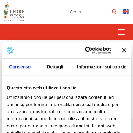
Vai al contenuto
Cerca
Cerca
international street food
Consenso
Dettagli
Informazioni sui cookie
Prossimi eventi
Questo sito web utilizza i cookie
Utilizziamo i cookie per personalizzare contenuti ed
<li>Non ci sono eventi con questo tag</li>
annunci, per fornire funzionalità dei social media e per
analizzare il nostro traffico. Condividiamo inoltre
informazioni sul modo in cui utilizza il nostro sito con i
nostri partner che si occupano di analisi dei dati web,
pubblicità e social media, i quali potrebbero combinarle