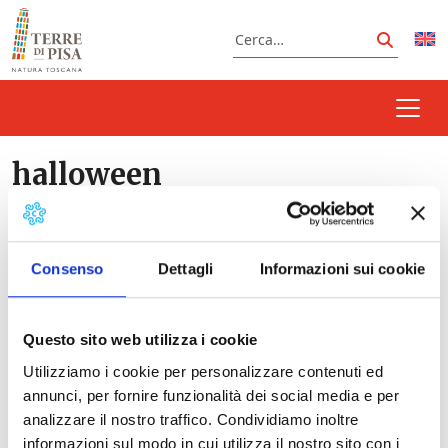
Vai al contenuto
Cerca
Cerca
halloween
Consenso
Dettagli
Informazioni sui cookie
Prossimi eventi
Borgo da Paura - Halloween a Montecatini Val di
Questo sito web utilizza i cookie
Cecina
- 31/10/2026 - 18:00 - 23:50
Utilizziamo i cookie per personalizzare contenuti ed
Halloween: I vicoli del terrore | Lorenzana
-
annunci, per fornire funzionalità dei social media e per
31/10/2026 - 18:00 - 23:30
analizzare il nostro traffico. Condividiamo inoltre
informazioni sul modo in cui utilizza il nostro sito con i