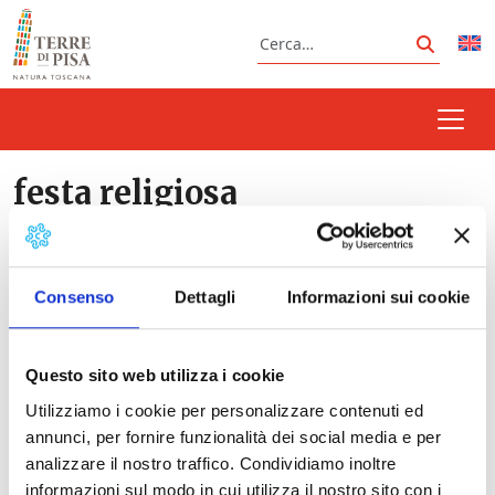
Vai al contenuto
Cerca
Cerca
festa religiosa
Consenso
Dettagli
Informazioni sui cookie
Prossimi eventi
Processione e Luminara dell'Assunta | Santa
Questo sito web utilizza i cookie
Maria a Monte
- 14/08/2026 - 21:30 - 23:30
Utilizziamo i cookie per personalizzare contenuti ed
Festa della Madonna di San Romano | Montopoli
annunci, per fornire funzionalità dei social media e per
- 08/09/2026 - Tutto il giorno
analizzare il nostro traffico. Condividiamo inoltre
informazioni sul modo in cui utilizza il nostro sito con i