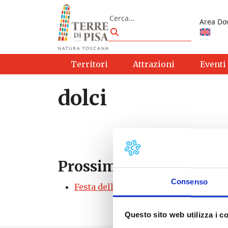
Vai al contenuto
Cerca
Area Do
Cerca
Territori
Attrazioni
Eventi
dolci
Prossimi eventi
Consenso
Festa dell’amaretto santacrocese | Sa
Questo sito web utilizza i c