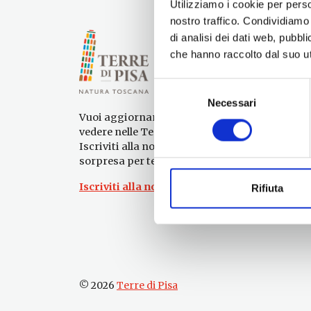
Utilizziamo i cookie per perso
nostro traffico. Condividiamo 
di analisi dei dati web, pubbl
che hanno raccolto dal suo uti
Selezione
Necessari
del
Vuoi aggiornamenti su cosa fare e cosa
consenso
vedere nelle Terre di Pisa?
Iscriviti alla nostra newsletter! Subito una
sorpresa per te!
Iscriviti alla nostra Newsletter!
Rifiuta
© 2026
Terre di Pisa