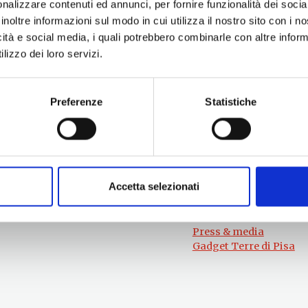
nalizzare contenuti ed annunci, per fornire funzionalità dei socia
inoltre informazioni sul modo in cui utilizza il nostro sito con i 
icità e social media, i quali potrebbero combinarle con altre inform
lizzo dei loro servizi.
Preferenze
Statistiche
Per informazioni
#lemieTerrediPisa
Esperienze
Servizio Promozione e Sviluppo delle
Territori
Imprese
Eventi
Ufficio Internazionalizzazione,
Itinerari
Turismo e Beni Culturali
Accetta selezionati
Attrazioni
turismo@tno.camcom.it
Prodotti e Servizi
Chi Siamo
Press & media
Gadget Terre di Pisa