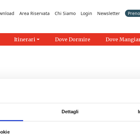
wnload
Area Riservata
Chi Siamo
Login
Newsletter
Prenot
Itinerari
Dove Dormire
Dove Mangia
Dettagli
nta Croce sull'Arno
- 08/12/2026 - 15:30 - 21:00
ookie