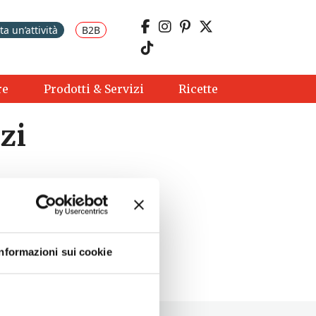
a un’attività
B2B
re
Prodotti & Servizi
Ricette
zi
Informazioni sui cookie