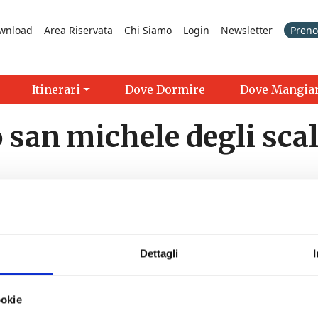
wnload
Area Riservata
Chi Siamo
Login
Newsletter
Prenot
Itinerari
Dove Dormire
Dove Mangia
 san michele degli scal
Dettagli
>
ookie