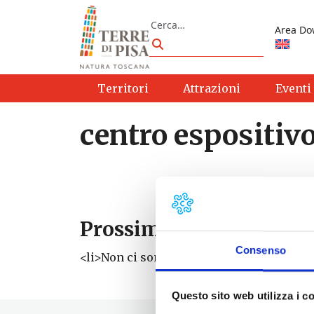
Vai al contenuto
Cerca
Area Do
Cerca
Territori
Attrazioni
Eventi
centro espositivo
Prossimi eventi
Consenso
<li>Non ci sono eventi con questo tag</li
Questo sito web utilizza i c