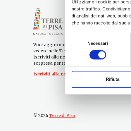
Utilizziamo i cookie per perso
nostro traffico. Condividiamo 
di analisi dei dati web, pubbl
che hanno raccolto dal suo uti
Selezione
Necessari
del
Vuoi aggiornamenti su cosa fare e cosa
consenso
vedere nelle Terre di Pisa?
Iscriviti alla nostra newsletter! Subito una
sorpresa per te!
Iscriviti alla nostra Newsletter!
Rifiuta
© 2026
Terre di Pisa