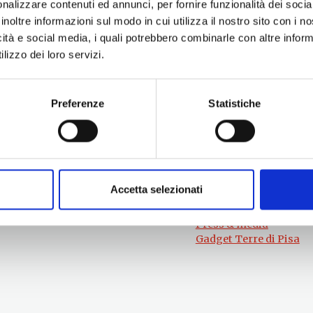
nalizzare contenuti ed annunci, per fornire funzionalità dei socia
inoltre informazioni sul modo in cui utilizza il nostro sito con i 
icità e social media, i quali potrebbero combinarle con altre inform
lizzo dei loro servizi.
Preferenze
Statistiche
Per informazioni
#lemieTerrediPisa
Esperienze
Servizio Promozione e Sviluppo delle
Territori
Imprese
Eventi
Ufficio Internazionalizzazione,
Itinerari
Turismo e Beni Culturali
Attrazioni
turismo@tno.camcom.it
Accetta selezionati
Prodotti e Servizi
Chi Siamo
Press & media
Gadget Terre di Pisa