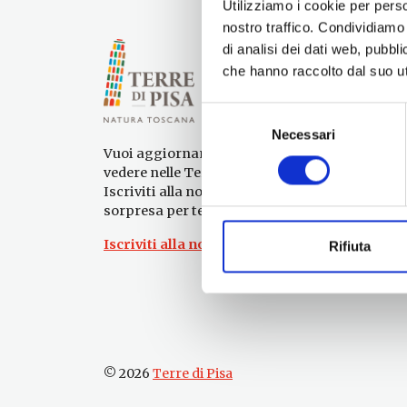
Utilizziamo i cookie per perso
nostro traffico. Condividiamo 
di analisi dei dati web, pubbl
che hanno raccolto dal suo uti
Selezione
Necessari
del
Vuoi aggiornamenti su cosa fare e cosa
consenso
vedere nelle Terre di Pisa?
Iscriviti alla nostra newsletter! Subito una
sorpresa per te!
Iscriviti alla nostra Newsletter!
Rifiuta
© 2026
Terre di Pisa