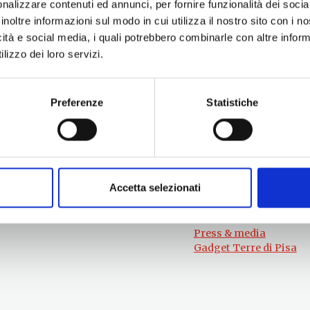
nalizzare contenuti ed annunci, per fornire funzionalità dei socia
inoltre informazioni sul modo in cui utilizza il nostro sito con i 
icità e social media, i quali potrebbero combinarle con altre inform
lizzo dei loro servizi.
Preferenze
Statistiche
Per informazioni
#lemieTerrediPisa
Esperienze
Servizio Promozione e Sviluppo delle
Territori
Imprese
Eventi
Ufficio Internazionalizzazione,
Itinerari
Turismo e Beni Culturali
Accetta selezionati
Attrazioni
turismo@tno.camcom.it
Prodotti e Servizi
Chi Siamo
Press & media
Gadget Terre di Pisa