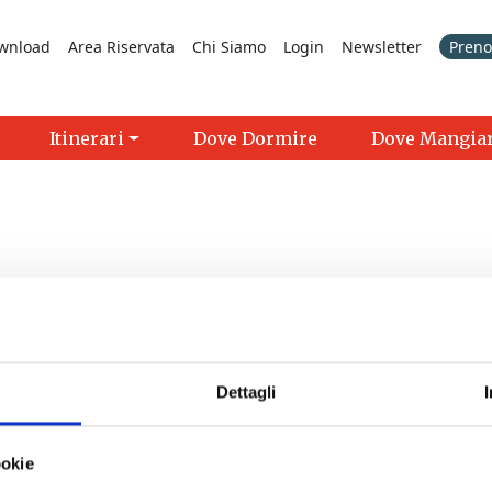
wnload
Area Riservata
Chi Siamo
Login
Newsletter
Prenot
Itinerari
Dove Dormire
Dove Mangia
Dettagli
icercatori in Toscana
- 25/09/2026 - Tutto il giorno
ookie