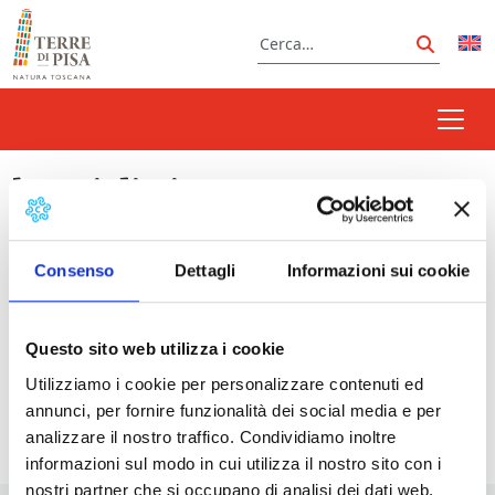
Vai al contenuto
Cerca
Cerca
bagni di pisa
Consenso
Dettagli
Informazioni sui cookie
Prossimi eventi
Questo sito web utilizza i cookie
Notte alle Terme ai Bagni di Pisa
- 08/08/2026 -
Utilizziamo i cookie per personalizzare contenuti ed
29/08/2026 - 20:00 - 23:59
annunci, per fornire funzionalità dei social media e per
analizzare il nostro traffico. Condividiamo inoltre
informazioni sul modo in cui utilizza il nostro sito con i
nostri partner che si occupano di analisi dei dati web,