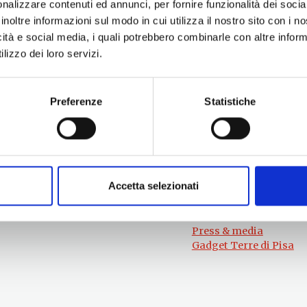
nalizzare contenuti ed annunci, per fornire funzionalità dei socia
inoltre informazioni sul modo in cui utilizza il nostro sito con i 
icità e social media, i quali potrebbero combinarle con altre inform
lizzo dei loro servizi.
Preferenze
Statistiche
Per informazioni
#lemieTerrediPisa
Esperienze
Servizio Promozione e Sviluppo delle
Territori
Imprese
Eventi
Ufficio Internazionalizzazione,
Itinerari
Turismo e Beni Culturali
Accetta selezionati
Attrazioni
turismo@tno.camcom.it
Prodotti e Servizi
Chi Siamo
Press & media
Gadget Terre di Pisa