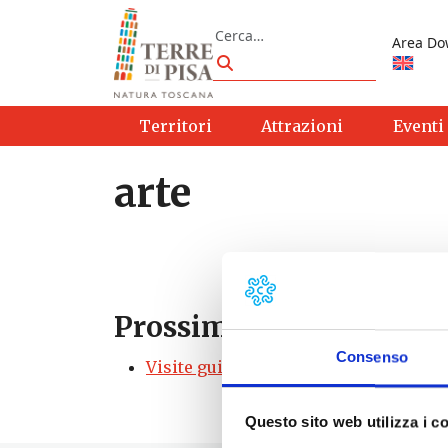
Vai al contenuto
Cerca
Area Do
Cerca
Territori
Attrazioni
Eventi
arte
Prossimi eventi
Consenso
Visite guidate ai Musei Civici di San 
Questo sito web utilizza i c