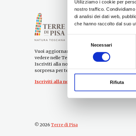
Utilizziamo i cookie per perso
nostro traffico. Condividiamo 
di analisi dei dati web, pubbl
che hanno raccolto dal suo uti
Selezione
Necessari
del
Vuoi aggiornamenti su cosa fare e cosa
consenso
vedere nelle Terre di Pisa?
Iscriviti alla nostra newsletter! Subito una
sorpresa per te!
Iscriviti alla nostra Newsletter!
Rifiuta
© 2026
Terre di Pisa