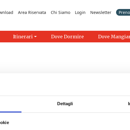
wnload
Area Riservata
Chi Siamo
Login
Newsletter
Prenot
Itinerari
Dove Dormire
Dove Mangia
Dettagli
Miniato
- 07/08/2026 - 30/08/2026 - 10:00 - 18:00
ookie